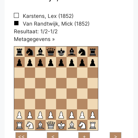
Karstens, Lex (1852)
Van Randtwijk, Mick (1852)
Resultaat: 1/2-1/2
Klikken
Metagegevens »
om
te
openen.