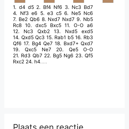
1.
d4
d5
2.
Bf4
Nf6
3.
Nc3
Bd7
4.
Nf3
e6
5.
e3
c5
6.
Ne5
Nc6
7.
Be2
Qb6
8.
Nxd7
Nxd7
9.
Nb5
Rc8
10.
dxc5
Bxc5
11.
O-O
a6
12.
Nc3
Qxb2
13.
Nxd5
exd5
14.
Qxd5
Qc3
15.
Rab1
b5
16.
Rb3
Qf6
17.
Bg4
Qe7
18.
Bxd7+
Qxd7
19.
Qxc5
Ne7
20.
Qe5
O-O
21.
Rd3
Qb7
22.
Bg5
Ng6
23.
Qf5
Rxc2
24.
h4
.....
Plaats een reactie