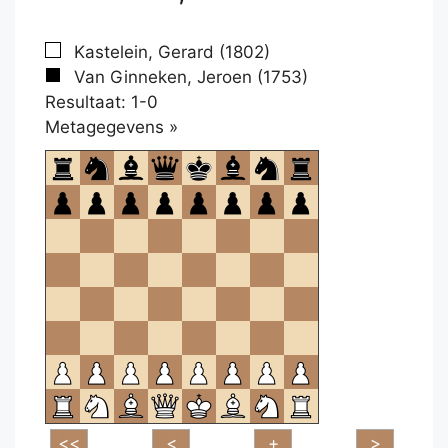
Kastelein, Gerard (1802)
Van Ginneken, Jeroen (1753)
Resultaat: 1-0
Klikken
Metagegevens »
om
te
openen.