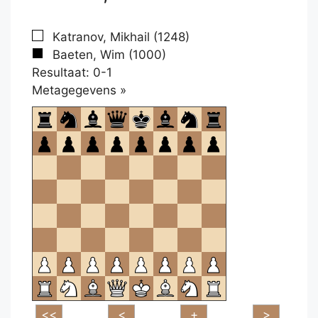
Katranov, Mikhail (1248)
Baeten, Wim (1000)
Resultaat: 0-1
Klikken
Metagegevens »
om
te
openen.