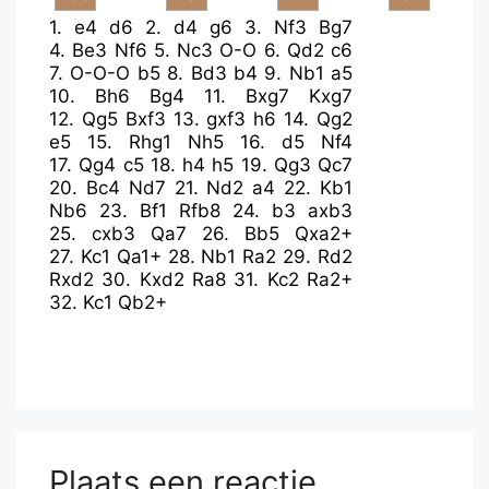
1.
e4
d6
2.
d4
g6
3.
Nf3
Bg7
4.
Be3
Nf6
5.
Nc3
O-O
6.
Qd2
c6
7.
O-O-O
b5
8.
Bd3
b4
9.
Nb1
a5
10.
Bh6
Bg4
11.
Bxg7
Kxg7
12.
Qg5
Bxf3
13.
gxf3
h6
14.
Qg2
e5
15.
Rhg1
Nh5
16.
d5
Nf4
17.
Qg4
c5
18.
h4
h5
19.
Qg3
Qc7
20.
Bc4
Nd7
21.
Nd2
a4
22.
Kb1
Nb6
23.
Bf1
Rfb8
24.
b3
axb3
25.
cxb3
Qa7
26.
Bb5
Qxa2+
27.
Kc1
Qa1+
28.
Nb1
Ra2
29.
Rd2
Rxd2
30.
Kxd2
Ra8
31.
Kc2
Ra2+
32.
Kc1
Qb2+
Plaats een reactie