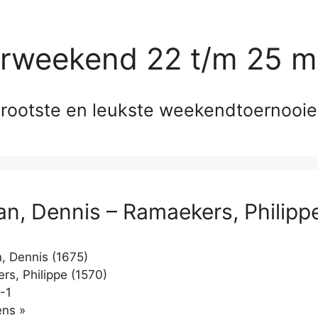
erweekend 22 t/m 25 m
rootste en leukste weekendtoernooi
n, Dennis – Ramaekers, Philipp
 Dennis (1675)
s, Philippe (1570)
-1
Klikken
ns »