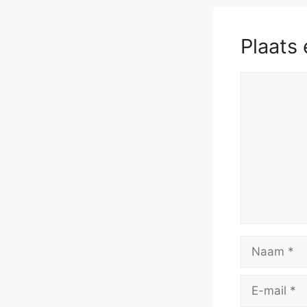
Plaats 
Reactie
Naam
E-
mail