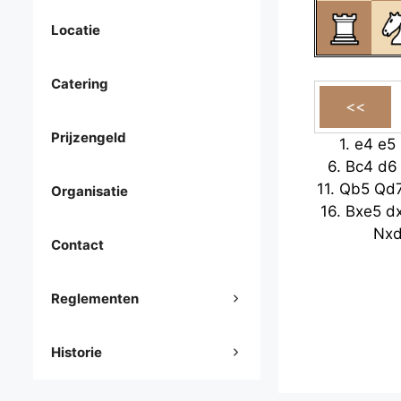
Locatie
Catering
Prijzengeld
1.
e4
e5
6.
Bc4
d6
11.
Qb5
Qd
Organisatie
16.
Bxe5
d
Nx
Contact
Reglementen
Historie