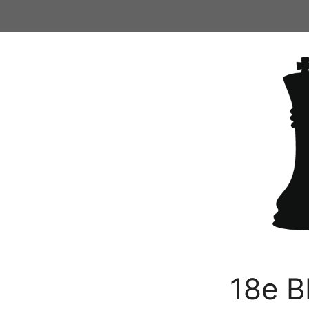
Ga
naar
de
inhoud
18e B