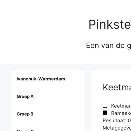
Pinkst
Een van de g
Ivanchuk-Warmerdam
Keetma
Groep A
Keetman,
Ramaeker
Groep B
Resultaat: 0
Metagegeve