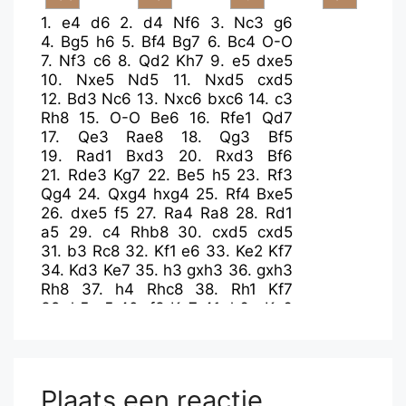
1.
e4
d6
2.
d4
Nf6
3.
Nc3
g6
4.
Bg5
h6
5.
Bf4
Bg7
6.
Bc4
O-O
7.
Nf3
c6
8.
Qd2
Kh7
9.
e5
dxe5
10.
Nxe5
Nd5
11.
Nxd5
cxd5
12.
Bd3
Nc6
13.
Nxc6
bxc6
14.
c3
Rh8
15.
O-O
Be6
16.
Rfe1
Qd7
17.
Qe3
Rae8
18.
Qg3
Bf5
19.
Rad1
Bxd3
20.
Rxd3
Bf6
21.
Rde3
Kg7
22.
Be5
h5
23.
Rf3
Qg4
24.
Qxg4
hxg4
25.
Rf4
Bxe5
26.
dxe5
f5
27.
Ra4
Ra8
28.
Rd1
a5
29.
c4
Rhb8
30.
cxd5
cxd5
31.
b3
Rc8
32.
Kf1
e6
33.
Ke2
Kf7
34.
Kd3
Ke7
35.
h3
gxh3
36.
gxh3
Rh8
37.
h4
Rhc8
38.
Rh1
Kf7
39.
h5
g5
40.
f3
Kg7
41.
h6+
Kg6
42.
h7
f4
43.
b4
Kf5
44.
Rxa5
Rxa5
45.
bxa5
Rh8
46.
Kd4
Kg6
47.
a6
Plaats een reactie