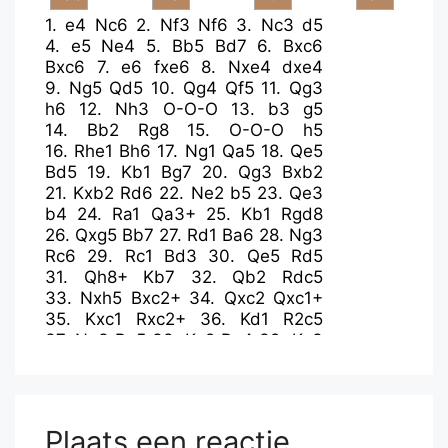
1.
e4
Nc6
2.
Nf3
Nf6
3.
Nc3
d5
4.
e5
Ne4
5.
Bb5
Bd7
6.
Bxc6
Bxc6
7.
e6
fxe6
8.
Nxe4
dxe4
9.
Ng5
Qd5
10.
Qg4
Qf5
11.
Qg3
h6
12.
Nh3
O-O-O
13.
b3
g5
14.
Bb2
Rg8
15.
O-O-O
h5
16.
Rhe1
Bh6
17.
Ng1
Qa5
18.
Qe5
Bd5
19.
Kb1
Bg7
20.
Qg3
Bxb2
21.
Kxb2
Rd6
22.
Ne2
b5
23.
Qe3
b4
24.
Ra1
Qa3+
25.
Kb1
Rgd8
26.
Qxg5
Bb7
27.
Rd1
Ba6
28.
Ng3
Rc6
29.
Rc1
Bd3
30.
Qe5
Rd5
31.
Qh8+
Kb7
32.
Qb2
Rdc5
33.
Nxh5
Bxc2+
34.
Qxc2
Qxc1+
35.
Kxc1
Rxc2+
36.
Kd1
R2c5
37.
Ng3
Rg5
38.
Ke2
Rg4
39.
Ke3
e5
40.
h3
Rh4
41.
Nxe4
Rg6
42.
Ng3
Kb6
43.
Rc1
c5
44.
d3
a5
45.
Rc4
Rd4
46.
h4
Rgd6
47.
Rxd4
exd4+
48.
Kd2
Rh6
Plaats een reactie
49.
h5
Kc6
50.
Ke2
Kd5
51.
Kf3