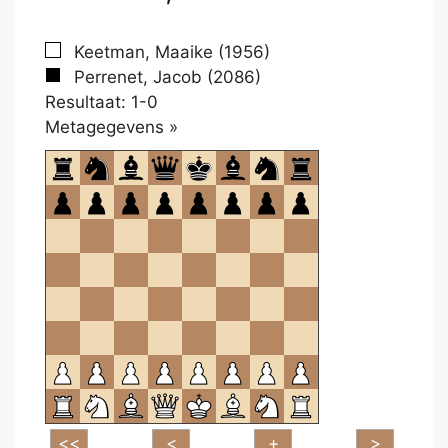
Keetman, Maaike (1956)
Perrenet, Jacob (2086)
Resultaat: 1-0
Klikken
Metagegevens »
om
te
openen.