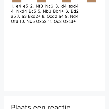
1.
e4
e5
2.
Nf3
Nc6
3.
d4
exd4
4.
Nxd4
Bc5
5.
Nb3
Bb4+
6.
Bd2
a5
7.
a3
Bxd2+
8.
Qxd2
a4
9.
Nd4
Qf6
10.
Nb5
Qxb2
11.
Qc3
Qxc3+
Plaats een reactie