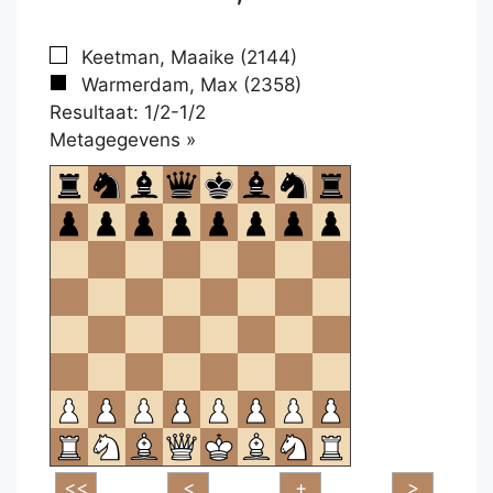
Keetman, Maaike (2144)
Warmerdam, Max (2358)
Resultaat: 1/2-1/2
Klikken
Metagegevens »
om
te
openen.