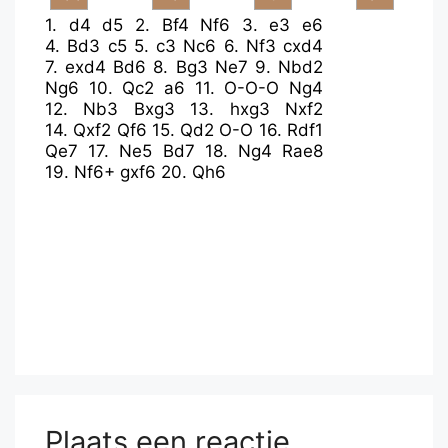
1.
d4
d5
2.
Bf4
Nf6
3.
e3
e6
4.
Bd3
c5
5.
c3
Nc6
6.
Nf3
cxd4
7.
exd4
Bd6
8.
Bg3
Ne7
9.
Nbd2
Ng6
10.
Qc2
a6
11.
O-O-O
Ng4
12.
Nb3
Bxg3
13.
hxg3
Nxf2
14.
Qxf2
Qf6
15.
Qd2
O-O
16.
Rdf1
Qe7
17.
Ne5
Bd7
18.
Ng4
Rae8
19.
Nf6+
gxf6
20.
Qh6
Plaats een reactie