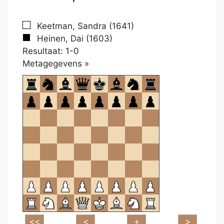
Keetman, Sandra (1641)
Heinen, Dai (1603)
Resultaat: 1-0
Klikken
Metagegevens »
om
te
openen.