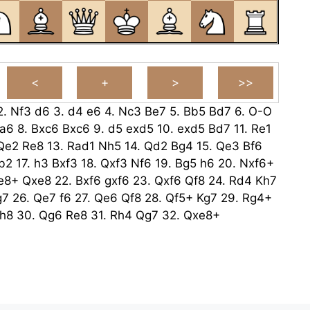
2.
Nf3
d6
3.
d4
e6
4.
Nc3
Be7
5.
Bb5
Bd7
6.
O-O
a6
8.
Bxc6
Bxc6
9.
d5
exd5
10.
exd5
Bd7
11.
Re1
Qe2
Re8
13.
Rad1
Nh5
14.
Qd2
Bg4
15.
Qe3
Bf6
b2
17.
h3
Bxf3
18.
Qxf3
Nf6
19.
Bg5
h6
20.
Nxf6+
e8+
Qxe8
22.
Bxf6
gxf6
23.
Qxf6
Qf8
24.
Rd4
Kh7
g7
26.
Qe7
f6
27.
Qe6
Qf8
28.
Qf5+
Kg7
29.
Rg4+
h8
30.
Qg6
Re8
31.
Rh4
Qg7
32.
Qxe8+