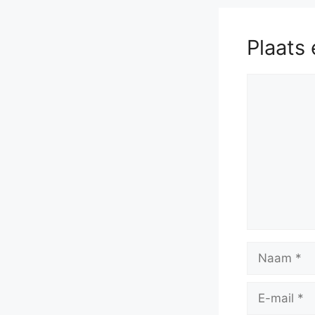
Plaats 
Reactie
Naam
E-
mail