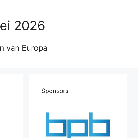
ei 2026
en van Europa
Sponsors