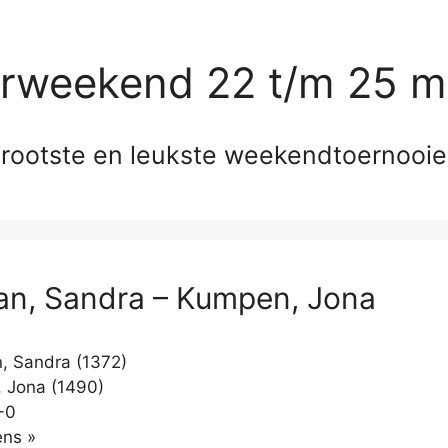
erweekend 22 t/m 25 m
rootste en leukste weekendtoernooi
n, Sandra – Kumpen, Jona
 Sandra (1372)
 Jona (1490)
-0
Klikken
ns »