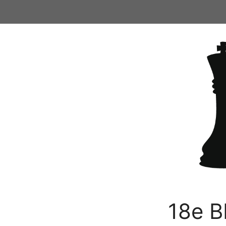
Ga
naar
de
inhoud
18e B