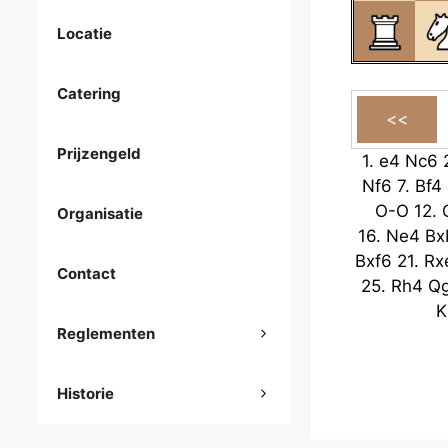
Locatie
Catering
Prijzengeld
1.
e4
Nc6
Nf6
7.
Bf4
O-O
12.
Organisatie
16.
Ne4
Bx
Bxf6
21.
Rx
Contact
25.
Rh4
Q
K
Reglementen
Historie