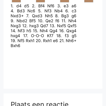
1.
d4
d5
2.
Bf4
Nf6
3.
e3
a6
4.
Bd3
Nc6
5.
Nf3
Nb4
6.
c3
Nxd3+
7.
Qxd3
Nh5
8.
Bg3
g6
9.
Nbd2
Bf5
10.
Qe2
f6
11.
Nh4
Nxg3
12.
hxg3
Qd7
13.
Nxf5
Qxf5
14.
Nf3
h5
15.
Nh4
Qg4
16.
Qxg4
hxg4
17.
O-O-O
Kf7
18.
f3
g5
19.
Nf5
Rxh1
20.
Rxh1
e6
21.
Nh6+
Bxh6
Plaats een reactie