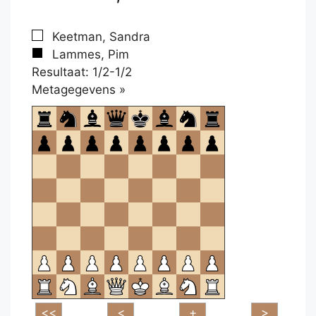
Keetman, Sandra
Lammes, Pim
Resultaat: 1/2-1/2
Klikken
Metagegevens »
om
te
openen.