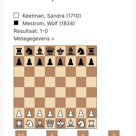
Keetman, Sandra (1710)
Mestrom, Wolf (1834)
Resultaat: 1-0
Klikken
Metagegevens »
om
te
openen.