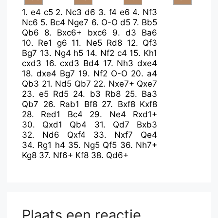
1.
e4
c5
2.
Nc3
d6
3.
f4
e6
4.
Nf3
Nc6
5.
Bc4
Nge7
6.
O-O
d5
7.
Bb5
Qb6
8.
Bxc6+
bxc6
9.
d3
Ba6
10.
Re1
g6
11.
Ne5
Rd8
12.
Qf3
Bg7
13.
Ng4
h5
14.
Nf2
c4
15.
Kh1
cxd3
16.
cxd3
Bd4
17.
Nh3
dxe4
18.
dxe4
Bg7
19.
Nf2
O-O
20.
a4
Qb3
21.
Nd5
Qb7
22.
Nxe7+
Qxe7
23.
e5
Rd5
24.
b3
Rb8
25.
Ba3
Qb7
26.
Rab1
Bf8
27.
Bxf8
Kxf8
28.
Red1
Bc4
29.
Ne4
Rxd1+
30.
Qxd1
Qb4
31.
Qd7
Bxb3
32.
Nd6
Qxf4
33.
Nxf7
Qe4
34.
Rg1
h4
35.
Ng5
Qf5
36.
Nh7+
Kg8
37.
Nf6+
Kf8
38.
Qd6+
Plaats een reactie