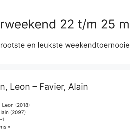
erweekend 22 t/m 25 m
rootste en leukste weekendtoernooi
, Leon – Favier, Alain
 Leon (2018)
lain (2097)
-1
Klikken
ns »