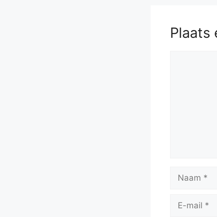
Plaats 
Reactie
Naam
E-
mail