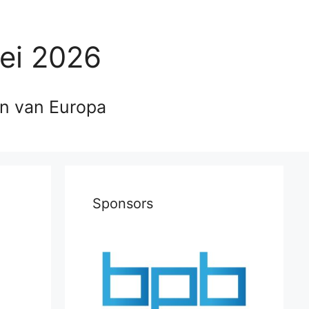
ei 2026
en van Europa
Sponsors