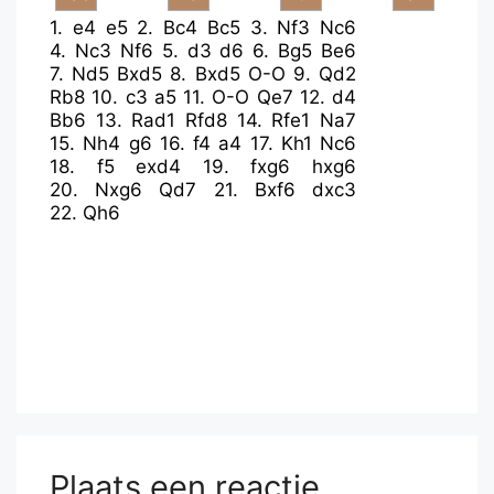
1.
e4
e5
2.
Bc4
Bc5
3.
Nf3
Nc6
4.
Nc3
Nf6
5.
d3
d6
6.
Bg5
Be6
7.
Nd5
Bxd5
8.
Bxd5
O-O
9.
Qd2
Rb8
10.
c3
a5
11.
O-O
Qe7
12.
d4
Bb6
13.
Rad1
Rfd8
14.
Rfe1
Na7
15.
Nh4
g6
16.
f4
a4
17.
Kh1
Nc6
18.
f5
exd4
19.
fxg6
hxg6
20.
Nxg6
Qd7
21.
Bxf6
dxc3
22.
Qh6
Plaats een reactie