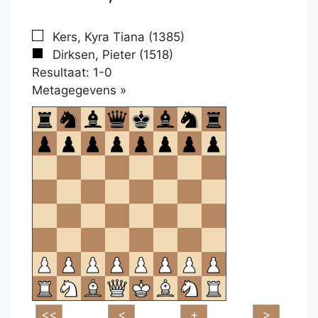
Kers, Kyra Tiana (1385)
Dirksen, Pieter (1518)
Resultaat: 1-0
Klikken
Metagegevens »
om
te
openen.