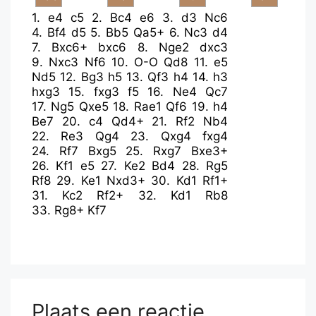
1.
e4
c5
2.
Bc4
e6
3.
d3
Nc6
4.
Bf4
d5
5.
Bb5
Qa5+
6.
Nc3
d4
7.
Bxc6+
bxc6
8.
Nge2
dxc3
9.
Nxc3
Nf6
10.
O-O
Qd8
11.
e5
Nd5
12.
Bg3
h5
13.
Qf3
h4
14.
h3
hxg3
15.
fxg3
f5
16.
Ne4
Qc7
17.
Ng5
Qxe5
18.
Rae1
Qf6
19.
h4
Be7
20.
c4
Qd4+
21.
Rf2
Nb4
22.
Re3
Qg4
23.
Qxg4
fxg4
24.
Rf7
Bxg5
25.
Rxg7
Bxe3+
26.
Kf1
e5
27.
Ke2
Bd4
28.
Rg5
Rf8
29.
Ke1
Nxd3+
30.
Kd1
Rf1+
31.
Kc2
Rf2+
32.
Kd1
Rb8
33.
Rg8+
Kf7
Plaats een reactie