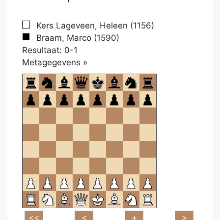
Kers Lageveen, Heleen (1156)
Braam, Marco (1590)
Resultaat: 0-1
Klikken
Metagegevens »
om
te
openen.