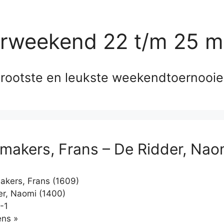
erweekend 22 t/m 25 m
rootste en leukste weekendtoernooi
makers, Frans – De Ridder, Nao
kers, Frans (1609)
r, Naomi (1400)
-1
Klikken
ns »