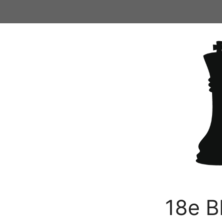
Ga
naar
de
inhoud
18e B