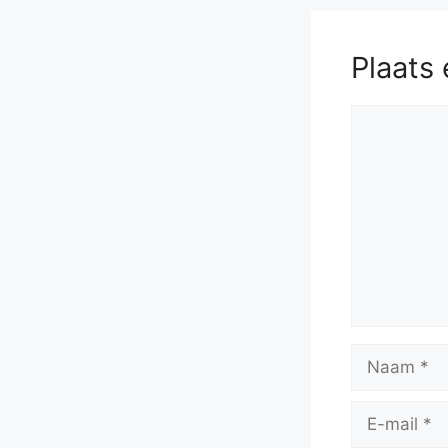
Plaats 
Reactie
Naam
E-
mail