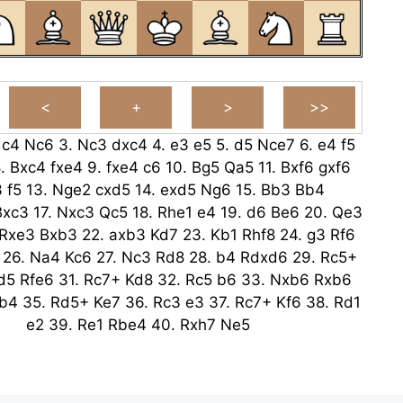
.
c4
Nc6
3.
Nc3
dxc4
4.
e3
e5
5.
d5
Nce7
6.
e4
f5
8.
Bxc4
fxe4
9.
fxe4
c6
10.
Bg5
Qa5
11.
Bxf6
gxf6
3
f5
13.
Nge2
cxd5
14.
exd5
Ng6
15.
Bb3
Bb4
Bxc3
17.
Nxc3
Qc5
18.
Rhe1
e4
19.
d6
Be6
20.
Qe3
Rxe3
Bxb3
22.
axb3
Kd7
23.
Kb1
Rhf8
24.
g3
Rf6
26.
Na4
Kc6
27.
Nc3
Rd8
28.
b4
Rdxd6
29.
Rc5+
d5
Rfe6
31.
Rc7+
Kd8
32.
Rc5
b6
33.
Nxb6
Rxb6
b4
35.
Rd5+
Ke7
36.
Rc3
e3
37.
Rc7+
Kf6
38.
Rd1
e2
39.
Re1
Rbe4
40.
Rxh7
Ne5