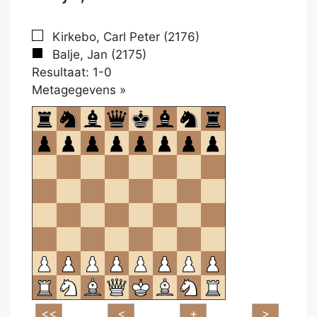
Kirkebo, Carl Peter (2176)
Balje, Jan (2175)
Resultaat: 1-0
Klikken
Metagegevens »
om
te
openen.