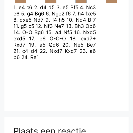
1.
e4
c6
2.
d4
d5
3.
e5
Bf5
4.
Nc3
e6
5.
g4
Bg6
6.
Nge2
f6
7.
h4
fxe5
8.
dxe5
Nd7
9.
f4
h5
10.
Nd4
Bf7
11.
g5
c5
12.
Nf3
Ne7
13.
Bh3
Qb6
14.
O-O
Bg6
15.
a4
Nf5
16.
Nxd5
exd5
17.
e6
O-O-O
18.
exd7+
Rxd7
19.
a5
Qd6
20.
Ne5
Be7
21.
c4
d4
22.
Nxd7
Kxd7
23.
a6
b6
24.
Re1
Plaats een reactie