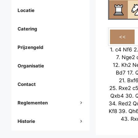
Locatie
Catering
Prijzengeld
1.
c4
Nf6
2
7.
Nge2
12.
Kh2
N
Organisatie
Bd7
17.
21.
Bxf
Contact
25.
Rxe2
c
Qxb4
30.
Reglementen
34.
Red2
Q
Kf8
39.
Qh
43.
Rx
Historie