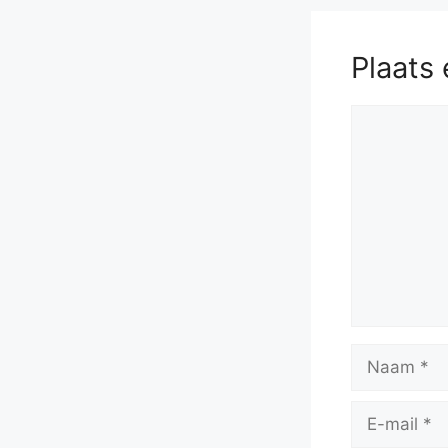
Plaats 
Reactie
Naam
E-
mail