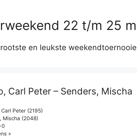
erweekend 22 t/m 25 m
rootste en leukste weekendtoernooi
o, Carl Peter – Senders, Mischa
 Carl Peter (2195)
 Mischa (2048)
-0
Klikken
ns »