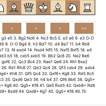
.
g3
e5
3.
Bg2
Nc6
4.
Nc3
Bc5
5.
a3
a6
6.
e3
O-O
d6
8.
O-O
Bg4
9.
h3
Bd7
10.
d4
Ba7
11.
b4
Rb8
e7
13.
f4
exd4
14.
Nxd4
Nf5
15.
Nxf5
Bxf5
16.
e4
Qd3
b5
18.
cxb5
axb5
19.
Bb2
Qc8
20.
Ne2
Be6
6
gxf6
22.
Qc3
Bc4
23.
Rae1
Qe6
24.
Rh1
Bxe2
5
26.
Rd1
Rfc8
27.
Qd3
Qc4
28.
Qf3
cxb4
29.
axb4
Qg4+
Kh8
31.
Qf5
Qc4
32.
Qxf6+
Kg8
33.
Rd5
Rc5
c3
35.
Qxd6
Qe3
36.
h4
b4
37.
Qf6
Bb6
38.
Qg5+
6+
Kg8
40.
Qg5+
Kf8
41.
Qe5
Rxd5
42.
Qxb8+
Rd8
d8+
Bxd8
44.
Qxd8+
Kg7
45.
Qg5+
Kf8
46.
f5