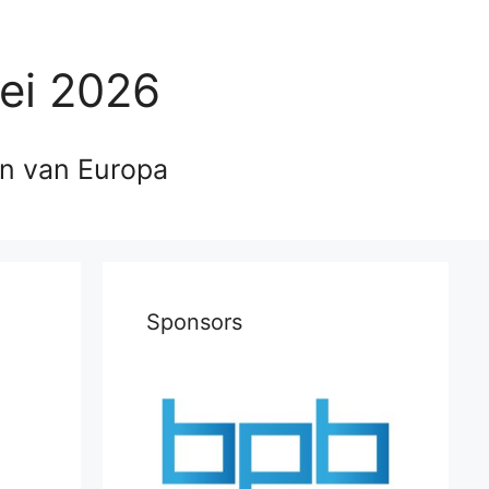
ei 2026
en van Europa
Sponsors