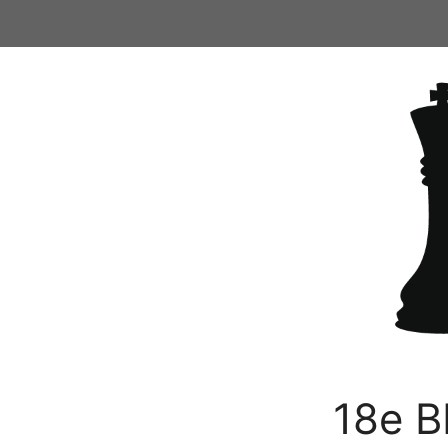
Ga
naar
de
inhoud
18e B