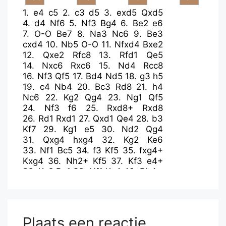
1.
e4
c5
2.
c3
d5
3.
exd5
Qxd5
4.
d4
Nf6
5.
Nf3
Bg4
6.
Be2
e6
7.
O-O
Be7
8.
Na3
Nc6
9.
Be3
cxd4
10.
Nb5
O-O
11.
Nfxd4
Bxe2
12.
Qxe2
Rfc8
13.
Rfd1
Qe5
14.
Nxc6
Rxc6
15.
Nd4
Rcc8
16.
Nf3
Qf5
17.
Bd4
Nd5
18.
g3
h5
19.
c4
Nb4
20.
Bc3
Rd8
21.
h4
Nc6
22.
Kg2
Qg4
23.
Ng1
Qf5
24.
Nf3
f6
25.
Rxd8+
Rxd8
26.
Rd1
Rxd1
27.
Qxd1
Qe4
28.
b3
Kf7
29.
Kg1
e5
30.
Nd2
Qg4
31.
Qxg4
hxg4
32.
Kg2
Ke6
33.
Nf1
Bc5
34.
f3
Kf5
35.
fxg4+
Kxg4
36.
Nh2+
Kf5
37.
Kf3
e4+
38.
Ke2
Bg1
39.
Nf1
Kg4
40.
Bb4
Plaats een reactie