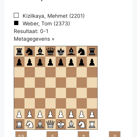
Kizilkaya, Mehmet (2201)
Weber, Tom (2373)
Resultaat: 0-1
Klikken
Metagegevens »
om
te
openen.