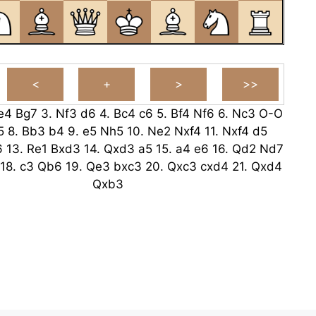
e4
Bg7
3.
Nf3
d6
4.
Bc4
c6
5.
Bf4
Nf6
6.
Nc3
O-O
5
8.
Bb3
b4
9.
e5
Nh5
10.
Ne2
Nxf4
11.
Nxf4
d5
6
13.
Re1
Bxd3
14.
Qxd3
a5
15.
a4
e6
16.
Qd2
Nd7
18.
c3
Qb6
19.
Qe3
bxc3
20.
Qxc3
cxd4
21.
Qxd4
Qxb3