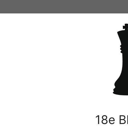
Ga
naar
de
inhoud
18e B