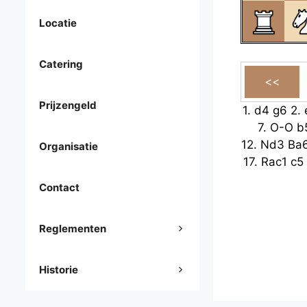
Locatie
Catering
Prijzengeld
1.
d4
g6
2.
7.
O-O
b
12.
Nd3
Ba
Organisatie
17.
Rac1
c5
Contact
Reglementen
Historie