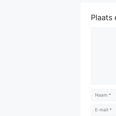
Plaats 
Reactie
Naam
E-
mail