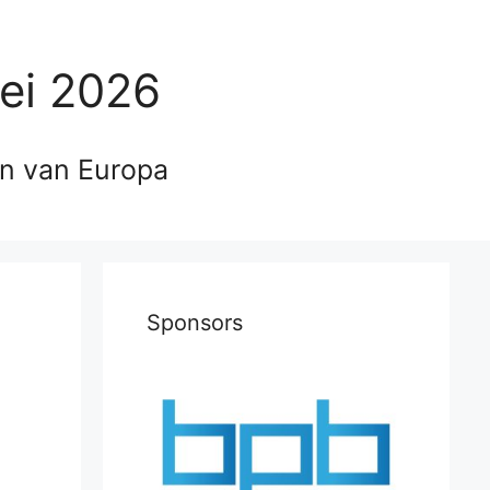
ei 2026
en van Europa
Sponsors