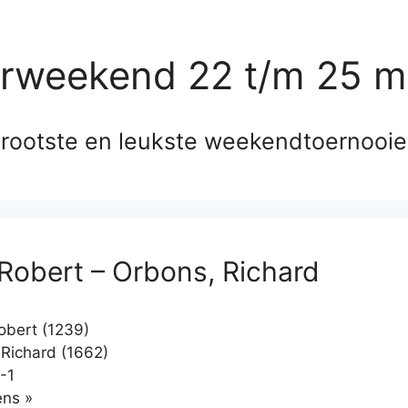
erweekend 22 t/m 25 m
rootste en leukste weekendtoernooi
 Robert – Orbons, Richard
obert (1239)
Richard (1662)
-1
Klikken
ns »