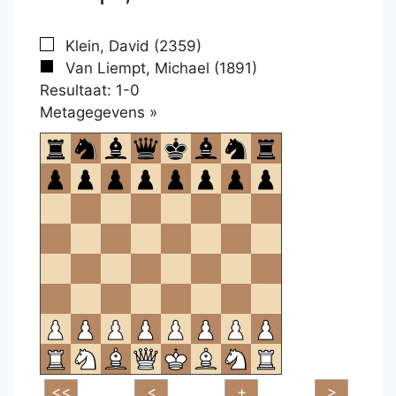
Klein, David (2359)
Van Liempt, Michael (1891)
Resultaat: 1-0
Klikken
Metagegevens »
om
te
openen.