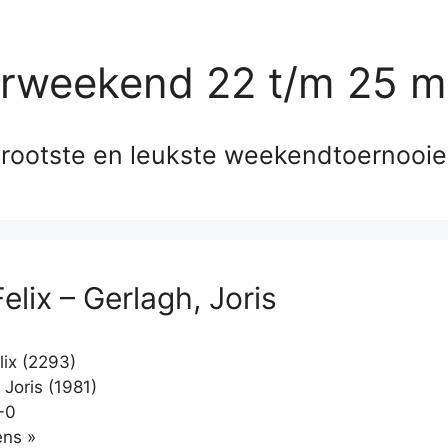
erweekend 22 t/m 25 m
rootste en leukste weekendtoernooi
Felix – Gerlagh, Joris
lix (2293)
Joris (1981)
-0
Klikken
ns »