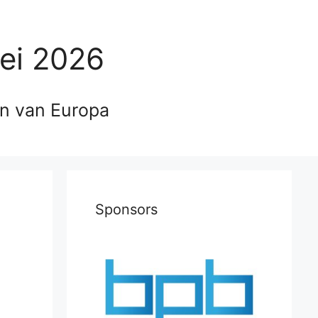
ei 2026
en van Europa
Sponsors