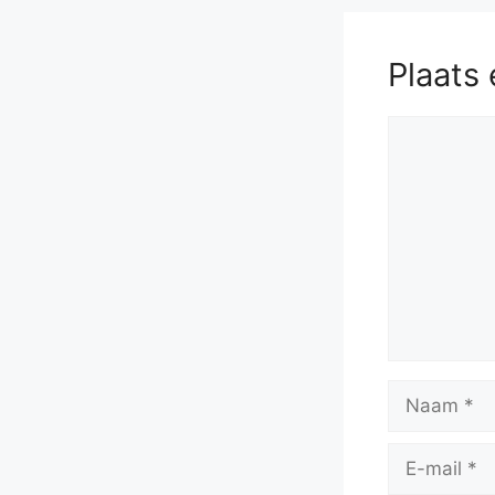
Plaats 
Reactie
Naam
E-
mail