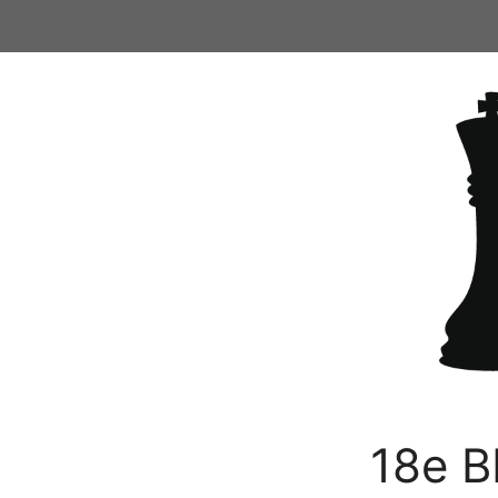
Ga
naar
de
inhoud
18e B