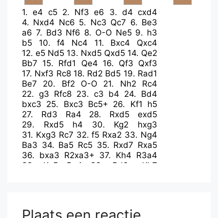
1.
e4
c5
2.
Nf3
e6
3.
d4
cxd4
4.
Nxd4
Nc6
5.
Nc3
Qc7
6.
Be3
a6
7.
Bd3
Nf6
8.
O-O
Ne5
9.
h3
b5
10.
f4
Nc4
11.
Bxc4
Qxc4
12.
e5
Nd5
13.
Nxd5
Qxd5
14.
Qe2
Bb7
15.
Rfd1
Qe4
16.
Qf3
Qxf3
17.
Nxf3
Rc8
18.
Rd2
Bd5
19.
Rad1
Be7
20.
Bf2
O-O
21.
Nh2
Rc4
22.
g3
Rfc8
23.
c3
b4
24.
Bd4
bxc3
25.
Bxc3
Bc5+
26.
Kf1
h5
27.
Rd3
Ra4
28.
Rxd5
exd5
29.
Rxd5
h4
30.
Kg2
hxg3
31.
Kxg3
Rc7
32.
f5
Rxa2
33.
Ng4
Ba3
34.
Ba5
Rc5
35.
Rxd7
Rxa5
36.
bxa3
R2xa3+
37.
Kh4
R3a4
38.
Kg5
Re4
39.
Rd8+
Kh7
40.
Rd7
Kg8
41.
Rd8+
Kh7
42.
Rd7
Kg8
Plaats een reactie