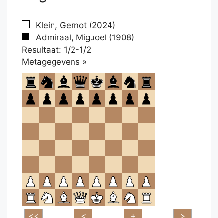
Klein, Gernot (2024)
Admiraal, Miguoel (1908)
Resultaat: 1/2-1/2
Klikken
Metagegevens »
om
te
openen.