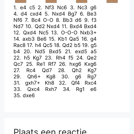
1.
e4
c5
2.
Nf3
Nc6
3.
Nc3
g6
4.
d4
cxd4
5.
Nxd4
Bg7
6.
Be3
Nf6
7.
Bc4
O-O
8.
Bb3
d6
9.
f3
Nd7
10.
Qd2
Nxd4
11.
Bxd4
Bxd4
12.
Qxd4
Nc5
13.
O-O-O
Nxb3+
14.
axb3
Be6
15.
Kb1
Qa5
16.
g4
Rac8
17.
h4
Qc5
18.
Qd2
b5
19.
g5
b4
20.
Nd5
Bxd5
21.
exd5
a5
22.
h5
Kg7
23.
Rh4
f5
24.
Qe2
Qc7
25.
Re1
Rf7
26.
hxg6
Kxg6
27.
Rc4
Qd7
28.
Qh2
Kg7
29.
Qh6+
Kg8
30.
g6
Rg7
31.
gxh7+
Kh8
32.
Qf4
Rxc4
33.
Qxc4
Rxh7
34.
Rg1
e6
35.
dxe6
Plaats een reactie