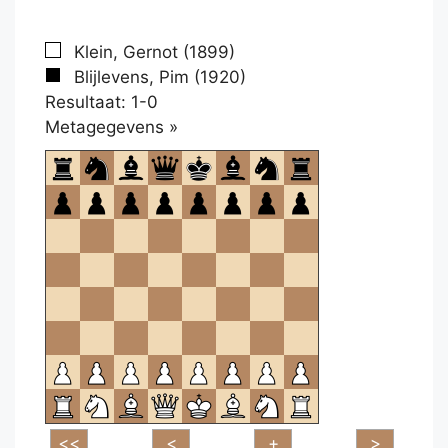
Klein, Gernot (1899)
Blijlevens, Pim (1920)
Resultaat: 1-0
Klikken
Metagegevens »
om
te
openen.