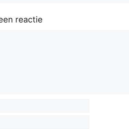
58.
Re6+
Kd7
59.
g5
Nd5+
60.
Ke5
een reactie