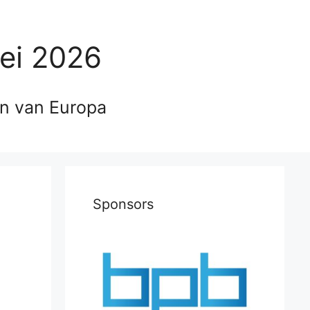
ei 2026
en van Europa
Sponsors