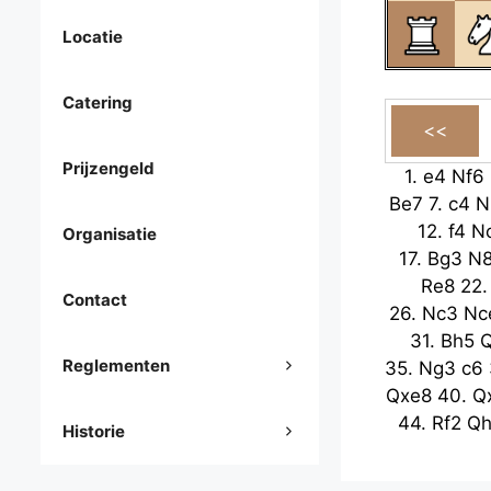
Locatie
Catering
Prijzengeld
1.
e4
Nf6
Be7
7.
c4
N
12.
f4
N
Organisatie
17.
Bg3
N
Re8
22
Contact
26.
Nc3
Nc
31.
Bh5
Reglementen
35.
Ng3
c6
Qxe8
40.
Q
44.
Rf2
Q
Historie
Qxe4
49
53.
Kf4
Nh