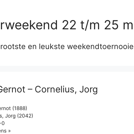
erweekend 22 t/m 25 m
rootste en leukste weekendtoernooi
Gernot – Cornelius, Jorg
ernot (1888)
s, Jorg (2042)
-0
Klikken
ns »