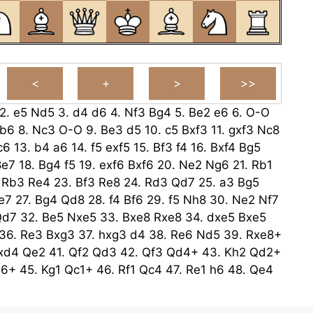
2.
e5
Nd5
3.
d4
d6
4.
Nf3
Bg4
5.
Be2
e6
6.
O-O
b6
8.
Nc3
O-O
9.
Be3
d5
10.
c5
Bxf3
11.
gxf3
Nc8
c6
13.
b4
a6
14.
f5
exf5
15.
Bf3
f4
16.
Bxf4
Bg5
8e7
18.
Bg4
f5
19.
exf6
Bxf6
20.
Ne2
Ng6
21.
Rb1
.
Rb3
Re4
23.
Bf3
Re8
24.
Rd3
Qd7
25.
a3
Bg5
e7
27.
Bg4
Qd8
28.
f4
Bf6
29.
f5
Nh8
30.
Ne2
Nf7
Qd7
32.
Be5
Nxe5
33.
Bxe8
Rxe8
34.
dxe5
Bxe5
36.
Re3
Bxg3
37.
hxg3
d4
38.
Re6
Nd5
39.
Rxe8+
xd4
Qe2
41.
Qf2
Qd3
42.
Qf3
Qd4+
43.
Kh2
Qd2+
h6+
45.
Kg1
Qc1+
46.
Rf1
Qc4
47.
Re1
h6
48.
Qe4
.
Rxe4
Kf7
50.
Kf2
Nf6
51.
Rd4
Ke7
52.
Kf3
Ke8
5+
54.
Kf3
Nf6
55.
g4
Ke7
56.
Kf4
Ke8
57.
Rd6
Ke7