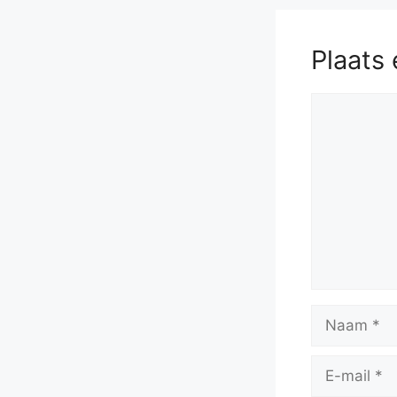
Plaats 
Reactie
Naam
E-
mail