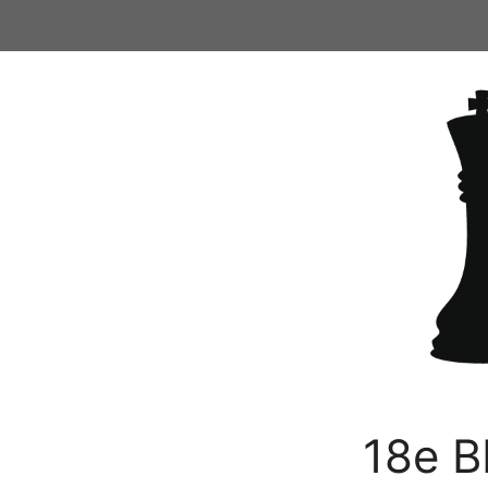
Ga
naar
de
inhoud
18e B