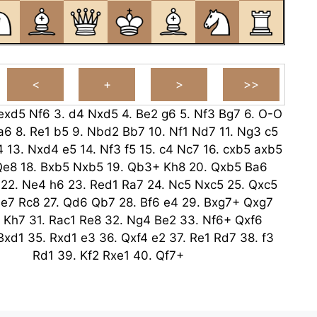
exd5
Nf6
3.
d4
Nxd5
4.
Be2
g6
5.
Nf3
Bg7
6.
O-O
a6
8.
Re1
b5
9.
Nbd2
Bb7
10.
Nf1
Nd7
11.
Ng3
c5
4
13.
Nxd4
e5
14.
Nf3
f5
15.
c4
Nc7
16.
cxb5
axb5
Qe8
18.
Bxb5
Nxb5
19.
Qb3+
Kh8
20.
Qxb5
Ba6
22.
Ne4
h6
23.
Red1
Ra7
24.
Nc5
Nxc5
25.
Qxc5
e7
Rc8
27.
Qd6
Qb7
28.
Bf6
e4
29.
Bxg7+
Qxg7
Kh7
31.
Rac1
Re8
32.
Ng4
Be2
33.
Nf6+
Qxf6
Bxd1
35.
Rxd1
e3
36.
Qxf4
e2
37.
Re1
Rd7
38.
f3
Rd1
39.
Kf2
Rxe1
40.
Qf7+