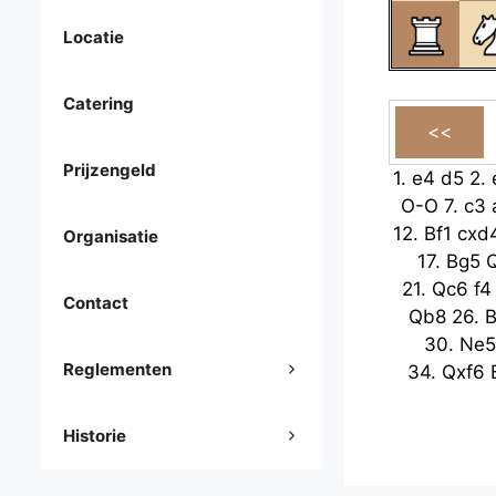
Locatie
Catering
Prijzengeld
1.
e4
d5
2.
O-O
7.
c3
12.
Bf1
cxd
Organisatie
17.
Bg5
21.
Qc6
f4
Contact
Qb8
26.
B
30.
Ne5
Reglementen
34.
Qxf6
Historie