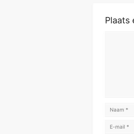
Plaats 
Reactie
Naam
E-
mail