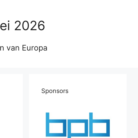
ei 2026
en van Europa
Sponsors