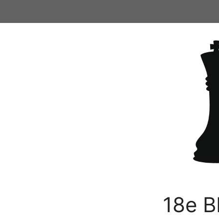
Ga
naar
de
inhoud
18e B