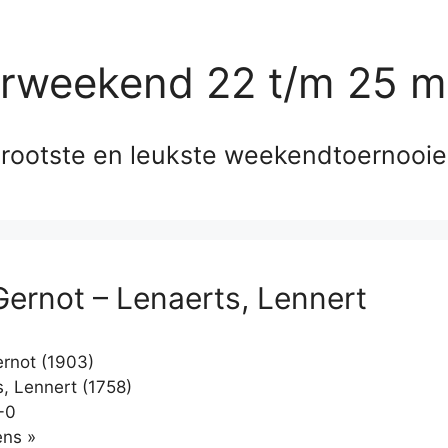
erweekend 22 t/m 25 m
rootste en leukste weekendtoernooi
 Gernot – Lenaerts, Lennert
ernot (1903)
, Lennert (1758)
-0
Klikken
ns »