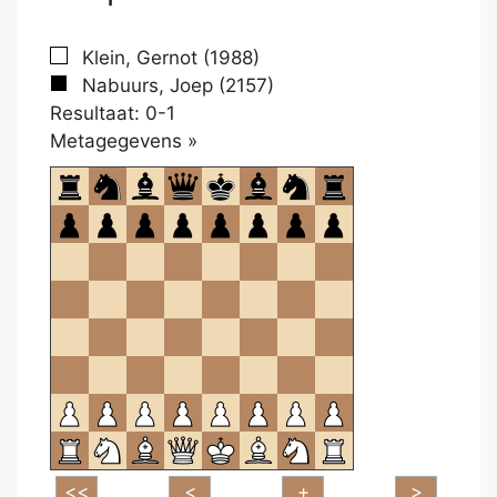
Klein, Gernot (1988)
Nabuurs, Joep (2157)
Resultaat: 0-1
Klikken
Metagegevens »
om
te
openen.