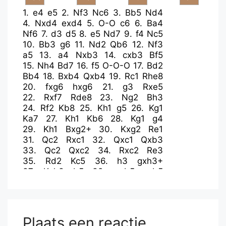
1.
e4
e5
2.
Nf3
Nc6
3.
Bb5
Nd4
4.
Nxd4
exd4
5.
O-O
c6
6.
Ba4
Nf6
7.
d3
d5
8.
e5
Nd7
9.
f4
Nc5
10.
Bb3
g6
11.
Nd2
Qb6
12.
Nf3
a5
13.
a4
Nxb3
14.
cxb3
Bf5
15.
Nh4
Bd7
16.
f5
O-O-O
17.
Bd2
Bb4
18.
Bxb4
Qxb4
19.
Rc1
Rhe8
20.
fxg6
hxg6
21.
g3
Rxe5
22.
Rxf7
Rde8
23.
Ng2
Bh3
24.
Rf2
Kb8
25.
Kh1
g5
26.
Kg1
Ka7
27.
Kh1
Kb6
28.
Kg1
g4
29.
Kh1
Bxg2+
30.
Kxg2
Re1
31.
Qc2
Rxc1
32.
Qxc1
Qxb3
33.
Qc2
Qxc2
34.
Rxc2
Re3
35.
Rd2
Kc5
36.
h3
gxh3+
37.
Kxh3
b5
38.
axb5
cxb5
39.
Kh4
a4
40.
g4
b4
41.
g5
b3
42.
g6
Kb4
43.
g7
Re8
44.
Re2
Rg8
45.
Re7
a3
46.
Rb7+
Ka4
47.
Ra7+
Kb5
48.
Rxa3
Rxg7
Plaats een reactie
49.
Rxb3+
Kc5
50.
Rb8
Kd6