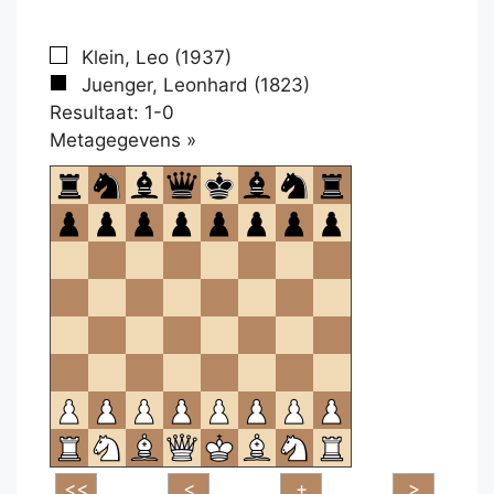
Klein, Leo (1937)
Juenger, Leonhard (1823)
Resultaat: 1-0
Klikken
Metagegevens »
om
te
openen.