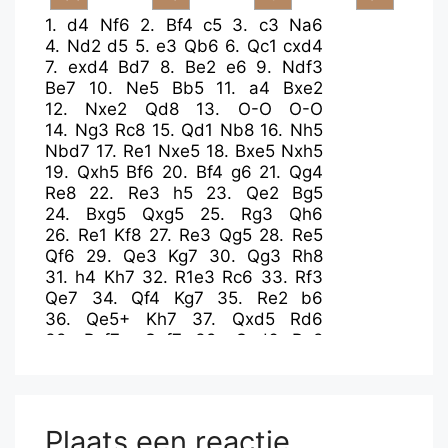
1.
d4
Nf6
2.
Bf4
c5
3.
c3
Na6
4.
Nd2
d5
5.
e3
Qb6
6.
Qc1
cxd4
7.
exd4
Bd7
8.
Be2
e6
9.
Ndf3
Be7
10.
Ne5
Bb5
11.
a4
Bxe2
12.
Nxe2
Qd8
13.
O-O
O-O
14.
Ng3
Rc8
15.
Qd1
Nb8
16.
Nh5
Nbd7
17.
Re1
Nxe5
18.
Bxe5
Nxh5
19.
Qxh5
Bf6
20.
Bf4
g6
21.
Qg4
Re8
22.
Re3
h5
23.
Qe2
Bg5
24.
Bxg5
Qxg5
25.
Rg3
Qh6
26.
Re1
Kf8
27.
Re3
Qg5
28.
Re5
Qf6
29.
Qe3
Kg7
30.
Qg3
Rh8
31.
h4
Kh7
32.
R1e3
Rc6
33.
Rf3
Qe7
34.
Qf4
Kg7
35.
Re2
b6
36.
Qe5+
Kh7
37.
Qxd5
Rd6
38.
Rxf7+
Qxf7
39.
Qxd6
Re8
40.
Re3
Re7
41.
d5
Rd7
42.
dxe6
Rxd6
43.
exf7
Kg7
44.
Rf3
Kf8
45.
b3
Rd1+
46.
Kh2
Rb1
47.
c4
a6
48.
Kg3
b5
49.
axb5
axb5
Plaats een reactie
50.
cxb5
Rd1
51.
Kf4
Kxf7
52.
b6