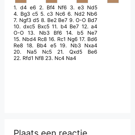
1.
d4
e6
2.
Bf4
Nf6
3.
e3
Nd5
4.
Bg3
c5
5.
c3
Nc6
6.
Nd2
Nb6
7.
Ngf3
d5
8.
Be2
Be7
9.
O-O
Bd7
10.
dxc5
Bxc5
11.
b4
Be7
12.
a4
O-O
13.
Nb3
Bf6
14.
b5
Ne7
15.
Nbd4
Rc8
16.
Rc1
Ng6
17.
Bd6
Re8
18.
Bb4
e5
19.
Nb3
Nxa4
20.
Na5
Nc5
21.
Qxd5
Be6
22.
Rfd1
Nf8
23.
Nc4
Na4
Plaats een reactie