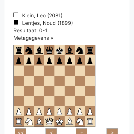
Klein, Leo (2081)
Lentjes, Noud (1899)
Resultaat: 0-1
Klikken
Metagegevens »
om
te
openen.