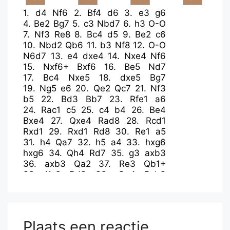
1.
d4
Nf6
2.
Bf4
d6
3.
e3
g6
4.
Be2
Bg7
5.
c3
Nbd7
6.
h3
O-O
7.
Nf3
Re8
8.
Bc4
d5
9.
Be2
c6
10.
Nbd2
Qb6
11.
b3
Nf8
12.
O-O
N6d7
13.
e4
dxe4
14.
Nxe4
Nf6
15.
Nxf6+
Bxf6
16.
Be5
Nd7
17.
Bc4
Nxe5
18.
dxe5
Bg7
19.
Ng5
e6
20.
Qe2
Qc7
21.
Nf3
b5
22.
Bd3
Bb7
23.
Rfe1
a6
24.
Rac1
c5
25.
c4
b4
26.
Be4
Bxe4
27.
Qxe4
Rad8
28.
Rcd1
Rxd1
29.
Rxd1
Rd8
30.
Re1
a5
31.
h4
Qa7
32.
h5
a4
33.
hxg6
hxg6
34.
Qh4
Rd7
35.
g3
axb3
36.
axb3
Qa2
37.
Re3
Qb1+
38.
Kg2
Rd3
39.
Qe4
Rxb3
40.
Qa8+
Bf8
41.
Nd2
Qc2
42.
Nxb3
Qxc4
43.
Nd2
Qd4
44.
Ne4
Qxe5
45.
Qd8
Kg7
46.
Ng5
Qd5+
47.
Qxd5
exd5
Plaats een reactie
48.
Rf3
f5
49.
Ne6+
Kf7
50.
Nxf8