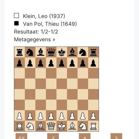
Klein, Leo (1937)
Van Pol, Thieu (1649)
Resultaat: 1/2-1/2
Klikken
Metagegevens »
om
te
openen.