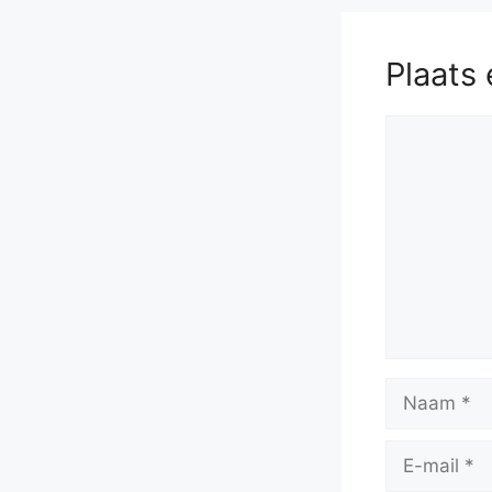
Plaats 
Reactie
Naam
E-
mail