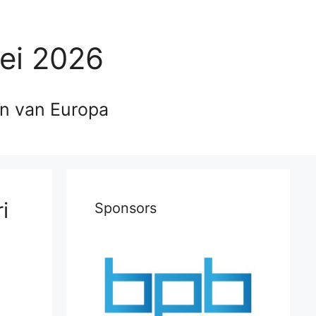
ei 2026
en van Europa
i
Sponsors