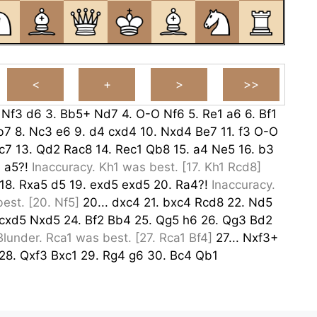
.
Nf3
d6
3.
Bb5+
Nd7
4.
O-O
Nf6
5.
Re1
a6
6.
Bf1
b7
8.
Nc3
e6
9.
d4
cxd4
10.
Nxd4
Be7
11.
f3
O-O
c7
13.
Qd2
Rac8
14.
Rec1
Qb8
15.
a4
Ne5
16.
b3
.
a5?!
Inaccuracy.
Kh1
was best.
[
17.
Kh1
Rcd8
]
18.
Rxa5
d5
19.
exd5
exd5
20.
Ra4?!
Inaccuracy.
est.
[
20.
Nf5
]
20...
dxc4
21.
bxc4
Rcd8
22.
Nd5
cxd5
Nxd5
24.
Bf2
Bb4
25.
Qg5
h6
26.
Qg3
Bd2
Blunder.
Rca1
was best.
[
27.
Rca1
Bf4
]
27...
Nxf3+
28.
Qxf3
Bxc1
29.
Rg4
g6
30.
Bc4
Qb1