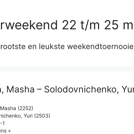
erweekend 22 t/m 25 m
rootste en leukste weekendtoernooi
a, Masha – Solodovnichenko, Yur
 Masha (2252)
ichenko, Yuri (2503)
-1
Klikken
ns »