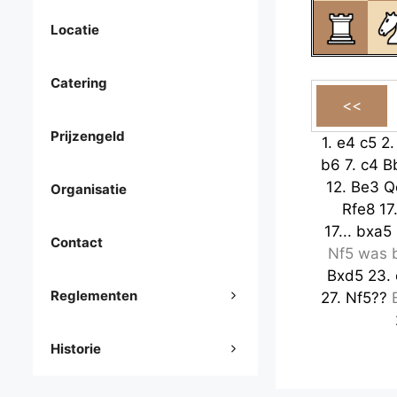
Locatie
Catering
Prijzengeld
1.
e4
c5
2
b6
7.
c4
B
12.
Be3
Q
Organisatie
Rfe8
17
17...
bxa5
Contact
Nf5
was b
Bxd5
23.
Reglementen
27.
Nf5??
Historie