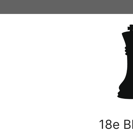
Ga
naar
de
inhoud
18e B