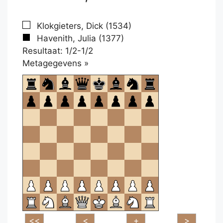
Klokgieters, Dick (1534)
Havenith, Julia (1377)
Resultaat: 1/2-1/2
Klikken
Metagegevens »
om
te
openen.