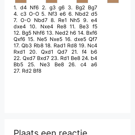
1.
d4
Nf6
2.
g3
g6
3.
Bg2
Bg7
4.
c3
O-O
5.
Nf3
e6
6.
Nbd2
d5
7.
O-O
Nbd7
8.
Re1
Nh5
9.
e4
dxe4
10.
Nxe4
Re8
11.
Be3
f5
12.
Bg5
Nhf6
13.
Ned2
h6
14.
Bxf6
Qxf6
15.
Ne5
Nxe5
16.
dxe5
Qf7
17.
Qb3
Rb8
18.
Rad1
Rd8
19.
Nc4
Rxd1
20.
Qxd1
Qd7
21.
f4
b6
22.
Qxd7
Bxd7
23.
Rd1
Be8
24.
b4
Bb5
25.
Ne3
Be8
26.
c4
a6
27.
Rd2
Bf8
Plaats een reactie