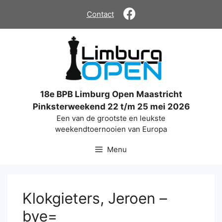
Ga
Contact
naar
de
inhoud
18e BPB Limburg Open Maastricht
Pinksterweekend 22 t/m 25 mei 2026
Een van de grootste en leukste
weekendtoernooien van Europa
Menu
Klokgieters, Jeroen –
bye=