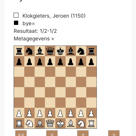
Klokgieters, Jeroen (1150)
bye=
Resultaat: 1/2-1/2
Klikken
Metagegevens »
om
te
openen.