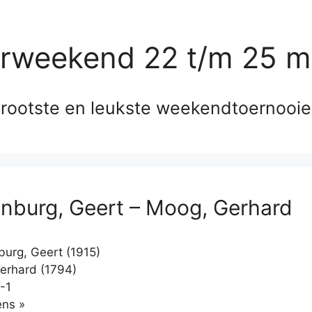
erweekend 22 t/m 25 m
rootste en leukste weekendtoernooi
nburg, Geert – Moog, Gerhard
urg, Geert (1915)
erhard (1794)
-1
Klikken
ns »