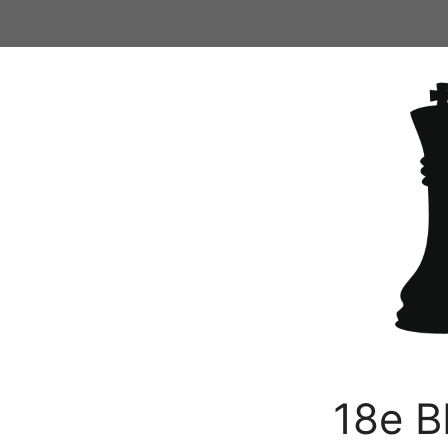
Ga
naar
de
inhoud
18e B