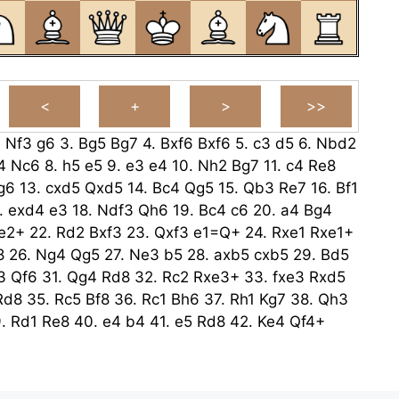
.
Nf3
g6
3.
Bg5
Bg7
4.
Bxf6
Bxf6
5.
c3
d5
6.
Nbd2
4
Nc6
8.
h5
e5
9.
e3
e4
10.
Nh2
Bg7
11.
c4
Re8
g6
13.
cxd5
Qxd5
14.
Bc4
Qg5
15.
Qb3
Re7
16.
Bf1
.
exd4
e3
18.
Ndf3
Qh6
19.
Bc4
c6
20.
a4
Bg4
e2+
22.
Rd2
Bxf3
23.
Qxf3
e1=Q+
24.
Rxe1
Rxe1+
8
26.
Ng4
Qg5
27.
Ne3
b5
28.
axb5
cxb5
29.
Bd5
3
Qf6
31.
Qg4
Rd8
32.
Rc2
Rxe3+
33.
fxe3
Rxd5
Rd8
35.
Rc5
Bf8
36.
Rc1
Bh6
37.
Rh1
Kg7
38.
Qh3
9.
Rd1
Re8
40.
e4
b4
41.
e5
Rd8
42.
Ke4
Qf4+