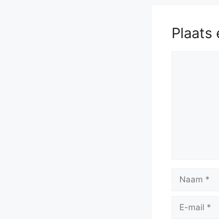
Plaats 
Reactie
Naam
E-
mail