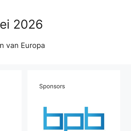
ei 2026
en van Europa
Sponsors