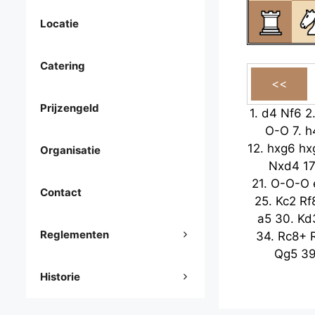
Locatie
Catering
Prijzengeld
1.
d4
Nf6
2
O-O
7.
h
12.
hxg6
hx
Organisatie
Nxd4
17
21.
O-O-O
Contact
25.
Kc2
Rf
a5
30.
Kd
Reglementen
34.
Rc8+
Qg5
3
Historie