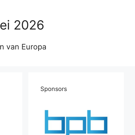
ei 2026
en van Europa
Sponsors