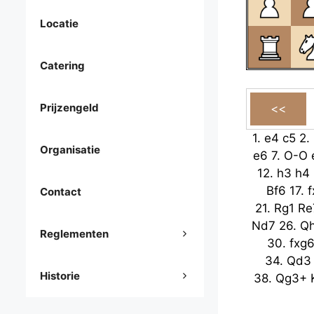
Locatie
Catering
Prijzengeld
1.
e4
c5
2.
Organisatie
e6
7.
O-O
12.
h3
h4
Bf6
17.
f
Contact
21.
Rg1
Re
Nd7
26.
Q
Reglementen
30.
fxg
34.
Qd3
Historie
38.
Qg3+