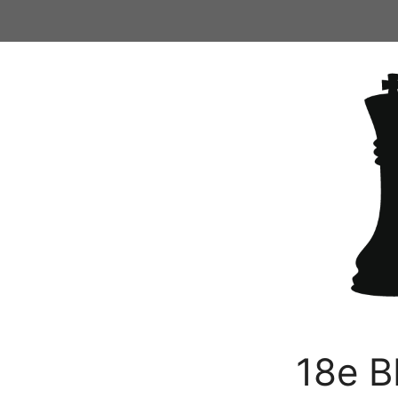
Ga
naar
de
inhoud
18e B