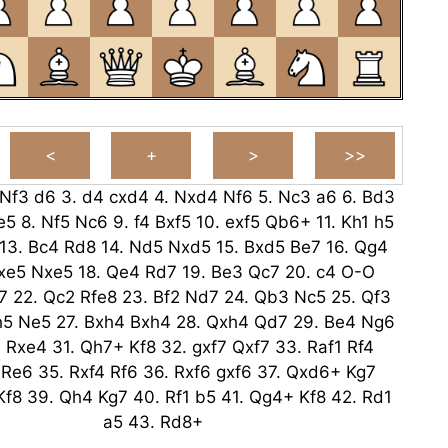
Nf3
d6
3.
d4
cxd4
4.
Nxd4
Nf6
5.
Nc3
a6
6.
Bd3
e5
8.
Nf5
Nc6
9.
f4
Bxf5
10.
exf5
Qb6+
11.
Kh1
h5
13.
Bc4
Rd8
14.
Nd5
Nxd5
15.
Bxd5
Be7
16.
Qg4
xe5
Nxe5
18.
Qe4
Rd7
19.
Be3
Qc7
20.
c4
O-O
7
22.
Qc2
Rfe8
23.
Bf2
Nd7
24.
Qb3
Nc5
25.
Qf3
h5
Ne5
27.
Bxh4
Bxh4
28.
Qxh4
Qd7
29.
Be4
Ng6
6
Rxe4
31.
Qh7+
Kf8
32.
gxf7
Qxf7
33.
Raf1
Rf4
Re6
35.
Rxf4
Rf6
36.
Rxf6
gxf6
37.
Qxd6+
Kg7
Kf8
39.
Qh4
Kg7
40.
Rf1
b5
41.
Qg4+
Kf8
42.
Rd1
a5
43.
Rd8+