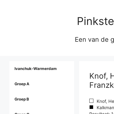
Pinkst
Een van de g
Ivanchuk-Warmerdam
Knof, 
Franzk
Groep A
Groep B
Knof, He
Kalkman 