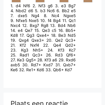
1.
d4
Nf6
2.
Nf3
g6
3.
e3
Bg7
4.
Nbd2
d6
5.
b3
Nc6
6.
Bb2
e5
7.
dxe5
Ng4
8.
Nc4
Ngxe5
9.
Nfxe5
Nxe5
10.
f4
Bg4
11.
Qc1
Nxc4
12.
Bxg7
Rg8
13.
Bd4
Nb6
14.
e4
Qe7
15.
Qe3
c5
16.
Bb5+
Kd8
17.
Qg3
Qxe4+
18.
Be3
Nd5
19.
Qxg4
Qxe3+
20.
Qe2
Qc3+
21.
Kf2
Nxf4
22.
Qe4
Qd2+
23.
Kg3
Nh5+
24.
Kf3
Kc7
25.
Rad1
Qc3+
26.
Rd3
Qf6+
27.
Ke3
Qg5+
28.
Kf3
a6
29.
Rxd6
axb5
30.
Rd7+
Kxd7
31.
Qxb7+
Ke6
32.
Re1+
Kd6
33.
Qb6+
Kd7
Plaats een reactie