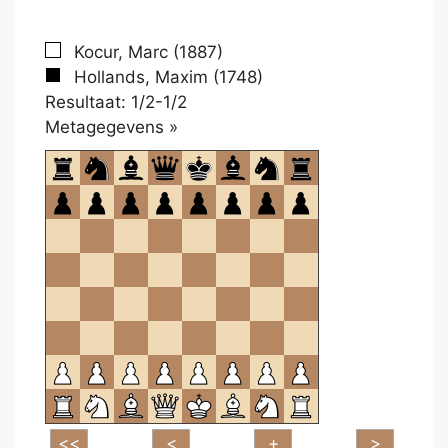
Kocur, Marc (1887)
Hollands, Maxim (1748)
Resultaat: 1/2-1/2
Klikken
Metagegevens »
om
te
openen.