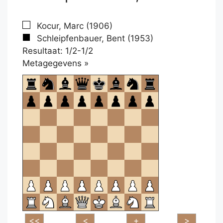
Kocur, Marc (1906)
Schleipfenbauer, Bent (1953)
Resultaat: 1/2-1/2
Klikken
Metagegevens »
om
te
openen.