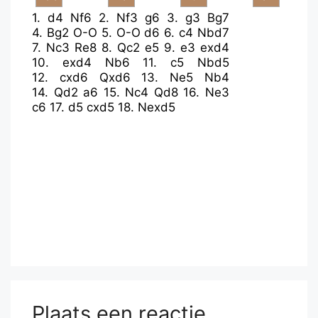
1.
d4
Nf6
2.
Nf3
g6
3.
g3
Bg7
4.
Bg2
O-O
5.
O-O
d6
6.
c4
Nbd7
7.
Nc3
Re8
8.
Qc2
e5
9.
e3
exd4
10.
exd4
Nb6
11.
c5
Nbd5
12.
cxd6
Qxd6
13.
Ne5
Nb4
14.
Qd2
a6
15.
Nc4
Qd8
16.
Ne3
c6
17.
d5
cxd5
18.
Nexd5
Plaats een reactie