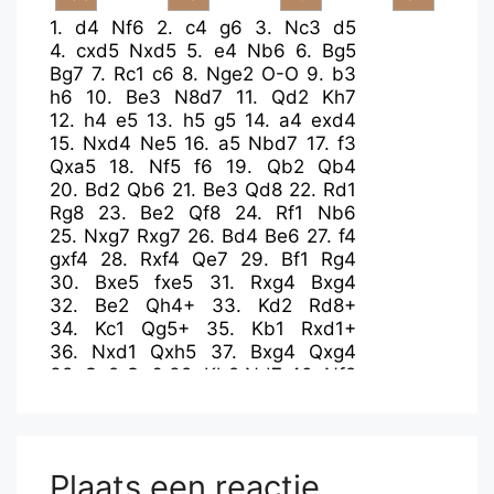
1.
d4
Nf6
2.
c4
g6
3.
Nc3
d5
4.
cxd5
Nxd5
5.
e4
Nb6
6.
Bg5
Bg7
7.
Rc1
c6
8.
Nge2
O-O
9.
b3
h6
10.
Be3
N8d7
11.
Qd2
Kh7
12.
h4
e5
13.
h5
g5
14.
a4
exd4
15.
Nxd4
Ne5
16.
a5
Nbd7
17.
f3
Qxa5
18.
Nf5
f6
19.
Qb2
Qb4
20.
Bd2
Qb6
21.
Be3
Qd8
22.
Rd1
Rg8
23.
Be2
Qf8
24.
Rf1
Nb6
25.
Nxg7
Rxg7
26.
Bd4
Be6
27.
f4
gxf4
28.
Rxf4
Qe7
29.
Bf1
Rg4
30.
Bxe5
fxe5
31.
Rxg4
Bxg4
32.
Be2
Qh4+
33.
Kd2
Rd8+
34.
Kc1
Qg5+
35.
Kb1
Rxd1+
36.
Nxd1
Qxh5
37.
Bxg4
Qxg4
38.
Qc2
Qe6
39.
Kb2
Nd7
40.
Nf2
Nf6
41.
Qc5
Qd7
42.
Qf8
Kg6
43.
Qc5
Qd4+
44.
Qxd4
exd4
45.
Kc2
Kg5
46.
b4
b6
47.
Kd3
c5
48.
bxc5
bxc5
49.
g3
Nd7
50.
Kc4
Plaats een reactie
h5
51.
Nd3
Kg4
52.
e5
Kf5
53.
e6