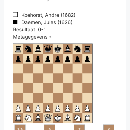
Koehorst, Andre (1682)
Daemen, Jules (1626)
Resultaat: 0-1
Klikken
Metagegevens »
om
te
openen.