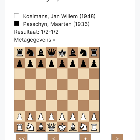
Koelmans, Jan Willem (1948)
Passchyn, Maarten (1936)
Resultaat: 1/2-1/2
Klikken
Metagegevens »
om
te
openen.