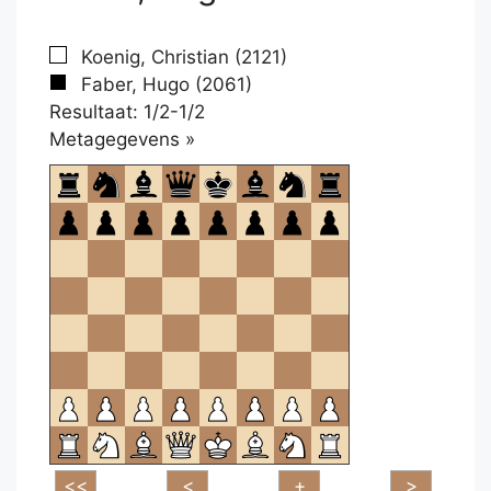
Koenig, Christian (2121)
Faber, Hugo (2061)
Resultaat: 1/2-1/2
Klikken
Metagegevens »
om
te
openen.