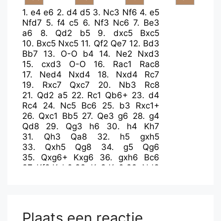
1.
e4
e6
2.
d4
d5
3.
Nc3
Nf6
4.
e5
Nfd7
5.
f4
c5
6.
Nf3
Nc6
7.
Be3
a6
8.
Qd2
b5
9.
dxc5
Bxc5
10.
Bxc5
Nxc5
11.
Qf2
Qe7
12.
Bd3
Bb7
13.
O-O
b4
14.
Ne2
Nxd3
15.
cxd3
O-O
16.
Rac1
Rac8
17.
Ned4
Nxd4
18.
Nxd4
Rc7
19.
Rxc7
Qxc7
20.
Nb3
Rc8
21.
Qd2
a5
22.
Rc1
Qb6+
23.
d4
Rc4
24.
Nc5
Bc6
25.
b3
Rxc1+
26.
Qxc1
Bb5
27.
Qe3
g6
28.
g4
Qd8
29.
Qg3
h6
30.
h4
Kh7
31.
Qh3
Qa8
32.
h5
gxh5
33.
Qxh5
Qg8
34.
g5
Qg6
35.
Qxg6+
Kxg6
36.
gxh6
Bc6
37.
Kf2
Kxh6
38.
Ke3
Kg6
39.
Nd3
Bb5
40.
Nb2
Kf5
41.
Kf3
Ba6
42.
Ke3
Bb5
43.
Kf3
Plaats een reactie