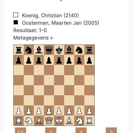
Koenig, Christian (2140)
Oosterman, Maarten Jan (2005)
Resultaat: 1-0
Klikken
Metagegevens »
om
te
openen.