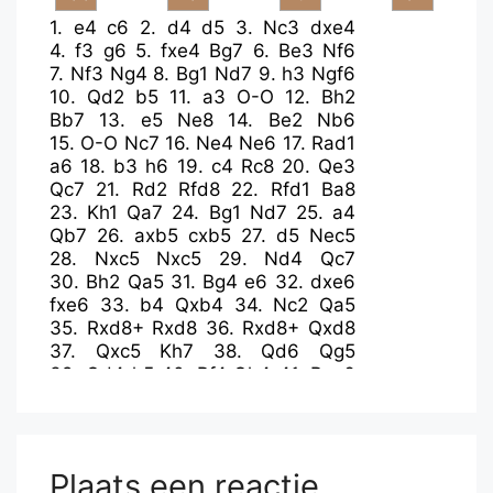
1.
e4
c6
2.
d4
d5
3.
Nc3
dxe4
4.
f3
g6
5.
fxe4
Bg7
6.
Be3
Nf6
7.
Nf3
Ng4
8.
Bg1
Nd7
9.
h3
Ngf6
10.
Qd2
b5
11.
a3
O-O
12.
Bh2
Bb7
13.
e5
Ne8
14.
Be2
Nb6
15.
O-O
Nc7
16.
Ne4
Ne6
17.
Rad1
a6
18.
b3
h6
19.
c4
Rc8
20.
Qe3
Qc7
21.
Rd2
Rfd8
22.
Rfd1
Ba8
23.
Kh1
Qa7
24.
Bg1
Nd7
25.
a4
Qb7
26.
axb5
cxb5
27.
d5
Nec5
28.
Nxc5
Nxc5
29.
Nd4
Qc7
30.
Bh2
Qa5
31.
Bg4
e6
32.
dxe6
fxe6
33.
b4
Qxb4
34.
Nc2
Qa5
35.
Rxd8+
Rxd8
36.
Rxd8+
Qxd8
37.
Qxc5
Kh7
38.
Qd6
Qg5
39.
Qd4
h5
40.
Bf4
Qh4
41.
Bxe6
bxc4
42.
Kh2
Qe7
43.
Bxc4
Qb7
44.
Ne3
a5
45.
Qd8
Plaats een reactie