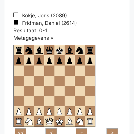
Kokje, Joris (2089)
Fridman, Daniel (2614)
Resultaat: 0-1
Klikken
Metagegevens »
om
te
openen.