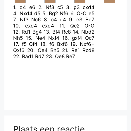
1.
d4
e6
2.
Nf3
c5
3.
g3
cxd4
4.
Nxd4
d5
5.
Bg2
Nf6
6.
O-O
e5
7.
Nf3
Nc6
8.
c4
d4
9.
e3
Be7
10.
exd4
exd4
11.
Qc2
O-O
12.
Rd1
Bg4
13.
Bf4
Rc8
14.
Nbd2
Nh5
15.
Ne4
Nxf4
16.
gxf4
Qc7
17.
f5
Qf4
18.
f6
Bxf6
19.
Nxf6+
Qxf6
20.
Qe4
Bh5
21.
Re1
Rcd8
22.
Rad1
Rd7
23.
Qe8
Re7
Plaats een reactie