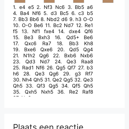
1.
e4
e5
2.
Nf3
Nc6
3.
Bb5
a6
4.
Ba4
Nf6
5.
d3
Bc5
6.
c3
b5
7.
Bb3
Bb6
8.
Nbd2
d6
9.
h3
O-O
10.
O-O
Be6
11.
Bc2
Nd7
12.
Re1
f5
13.
Nf1
fxe4
14.
dxe4
Qf6
15.
Be3
Bxh3
16.
Qd5+
Be6
17.
Qxc6
Ra7
18.
Bb3
Kh8
19.
Bxe6
Qxe6
20.
Qd5
Qg4
21.
N1h2
Qg6
22.
Bxb6
Nxb6
23.
Qd3
Nd7
24.
Qe3
Raa8
25.
Rad1
Nf6
26.
Qg5
Qf7
27.
b3
h6
28.
Qe3
Qg6
29.
g3
Rf7
30.
Nh4
Qh5
31.
Qe2
Qg5
32.
Qe3
Qh5
33.
Qf3
Qg5
34.
Qf5
Qh5
35.
Qxh5
Nxh5
36.
Re2
Raf8
37.
Ng6+
Plaats een reactie