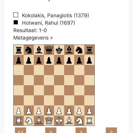
Kokolakis, Panagiotis (1379)
Hotwani, Rahul (1697)
Resultaat: 1-0
Klikken
Metagegevens »
om
te
openen.