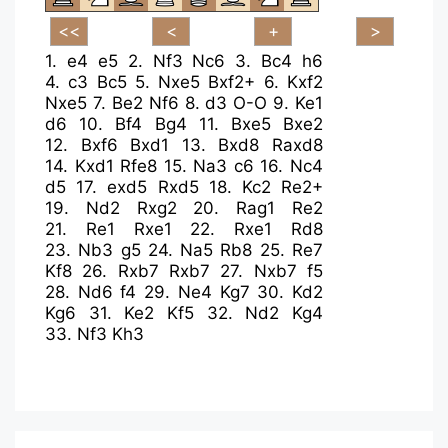
1.
e4
e5
2.
Nf3
Nc6
3.
Bc4
h6
4.
c3
Bc5
5.
Nxe5
Bxf2+
6.
Kxf2
Nxe5
7.
Be2
Nf6
8.
d3
O-O
9.
Ke1
d6
10.
Bf4
Bg4
11.
Bxe5
Bxe2
12.
Bxf6
Bxd1
13.
Bxd8
Raxd8
14.
Kxd1
Rfe8
15.
Na3
c6
16.
Nc4
d5
17.
exd5
Rxd5
18.
Kc2
Re2+
19.
Nd2
Rxg2
20.
Rag1
Re2
21.
Re1
Rxe1
22.
Rxe1
Rd8
23.
Nb3
g5
24.
Na5
Rb8
25.
Re7
Kf8
26.
Rxb7
Rxb7
27.
Nxb7
f5
28.
Nd6
f4
29.
Ne4
Kg7
30.
Kd2
Kg6
31.
Ke2
Kf5
32.
Nd2
Kg4
33.
Nf3
Kh3