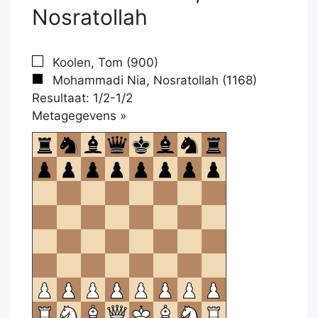
Nosratollah
Koolen, Tom (900)
Mohammadi Nia, Nosratollah (1168)
Resultaat: 1/2-1/2
Klikken
Metagegevens »
om
te
openen.