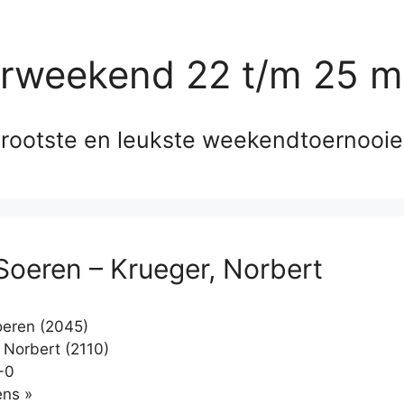
erweekend 22 t/m 25 m
rootste en leukste weekendtoernooi
Soeren – Krueger, Norbert
eren (2045)
 Norbert (2110)
-0
Klikken
ns »