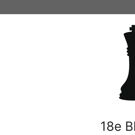
Ga
naar
de
inhoud
18e B