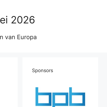
ei 2026
en van Europa
Sponsors