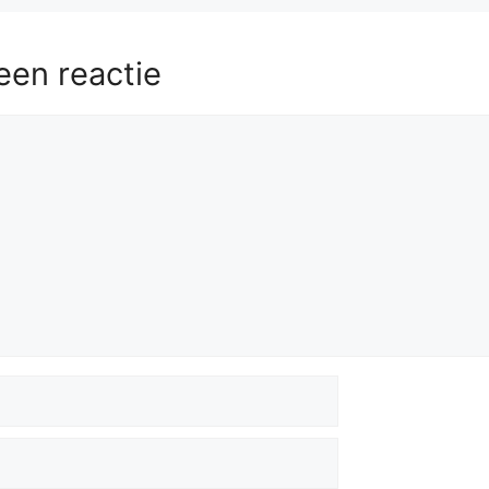
d7+
Kg8
57.
Qf7+
Kh8
58.
Qf8+
Kh7
59.
Rf7+
Kg6
60.
Qg8+
Kh6
61.
Rh7#
een reactie