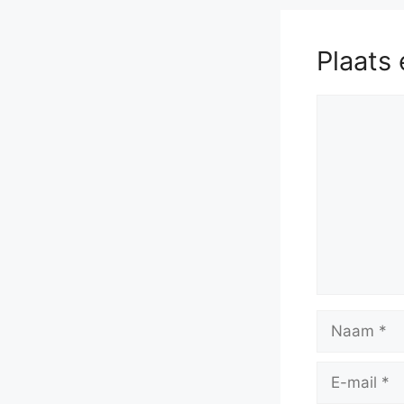
Kh7
56.
Q
Plaats 
Reactie
Naam
E-
mail