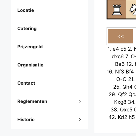
Locatie
Catering
Prijzengeld
1.
e4
c5
2.
dxc6
7.
O
Be6
12.
Organisatie
16.
Nf3
Bf4
O-O
21
Contact
25.
Qh4
29.
Qf2
Qc
Reglementen
Kxg8
34
38.
Qxc5
42.
Kd2
h5
Historie
Qf1+
47.
51.
Rxg6
h3