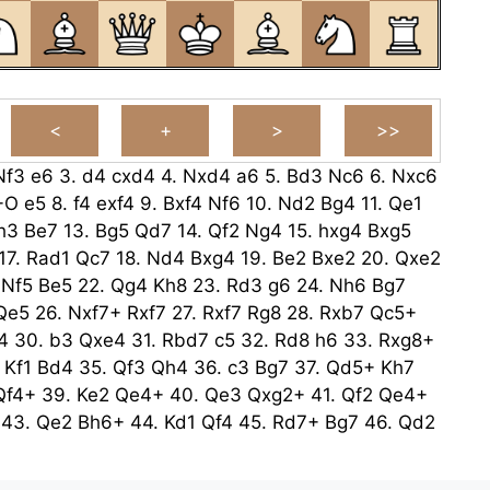
Nf3
e6
3.
d4
cxd4
4.
Nxd4
a6
5.
Bd3
Nc6
6.
Nxc6
-O
e5
8.
f4
exf4
9.
Bxf4
Nf6
10.
Nd2
Bg4
11.
Qe1
h3
Be7
13.
Bg5
Qd7
14.
Qf2
Ng4
15.
hxg4
Bxg5
17.
Rad1
Qc7
18.
Nd4
Bxg4
19.
Be2
Bxe2
20.
Qxe2
.
Nf5
Be5
22.
Qg4
Kh8
23.
Rd3
g6
24.
Nh6
Bg7
Qe5
26.
Nxf7+
Rxf7
27.
Rxf7
Rg8
28.
Rxb7
Qc5+
4
30.
b3
Qxe4
31.
Rbd7
c5
32.
Rd8
h6
33.
Rxg8+
.
Kf1
Bd4
35.
Qf3
Qh4
36.
c3
Bg7
37.
Qd5+
Kh7
Qf4+
39.
Ke2
Qe4+
40.
Qe3
Qxg2+
41.
Qf2
Qe4+
43.
Qe2
Bh6+
44.
Kd1
Qf4
45.
Rd7+
Bg7
46.
Qd2
Kc2
Qf5+
48.
Kb2
Kh8
49.
Rd6
h4
50.
Qc2
Qe5
52.
Rxa6
Bf6
53.
Qd3
h2
54.
Rxf6
h1=Q
55.
Qd8+