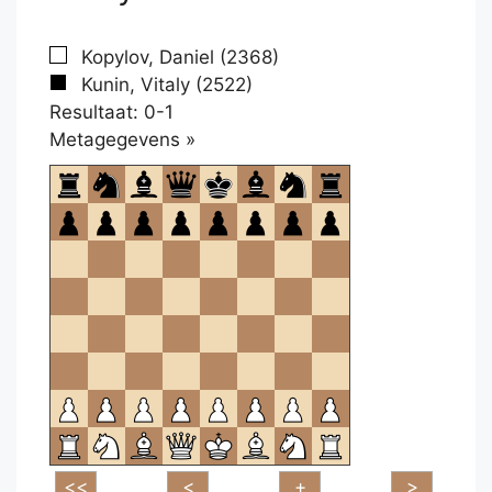
Kopylov, Daniel (2368)
Kunin, Vitaly (2522)
Resultaat: 0-1
Klikken
Metagegevens »
om
te
openen.