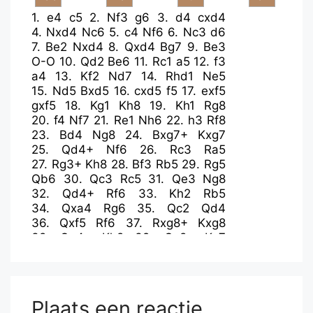
1.
e4
c5
2.
Nf3
g6
3.
d4
cxd4
4.
Nxd4
Nc6
5.
c4
Nf6
6.
Nc3
d6
7.
Be2
Nxd4
8.
Qxd4
Bg7
9.
Be3
O-O
10.
Qd2
Be6
11.
Rc1
a5
12.
f3
a4
13.
Kf2
Nd7
14.
Rhd1
Ne5
15.
Nd5
Bxd5
16.
cxd5
f5
17.
exf5
gxf5
18.
Kg1
Kh8
19.
Kh1
Rg8
20.
f4
Nf7
21.
Re1
Nh6
22.
h3
Rf8
23.
Bd4
Ng8
24.
Bxg7+
Kxg7
25.
Qd4+
Nf6
26.
Rc3
Ra5
27.
Rg3+
Kh8
28.
Bf3
Rb5
29.
Rg5
Qb6
30.
Qc3
Rc5
31.
Qe3
Ng8
32.
Qd4+
Rf6
33.
Kh2
Rb5
34.
Qxa4
Rg6
35.
Qc2
Qd4
36.
Qxf5
Rf6
37.
Rxg8+
Kxg8
38.
Qg4+
Kh8
39.
Qc8+
Kg7
40.
Rxe7+
Kh6
41.
Re4
Qxd5
42.
Qe8
Rxb2
43.
Re2
Rxe2
44.
Bxe2
Rxf4
45.
Bf3
Qe5
46.
Qxe5
dxe5
47.
Bxb7
e4
Plaats een reactie
48.
Kg3
e3
49.
Bf3
Kg5
50.
Be2