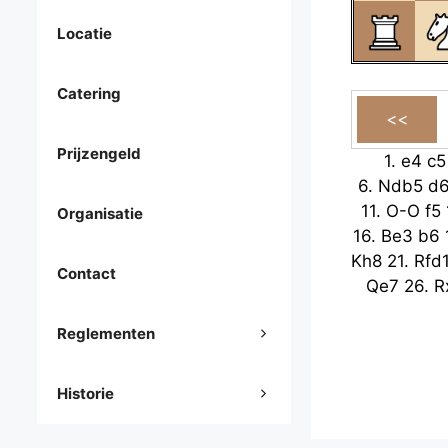
Locatie
Catering
Prijzengeld
1.
e4
c5
6.
Ndb5
d
11.
O-O
f5
Organisatie
16.
Be3
b6
Kh8
21.
Rfd
Contact
Qe7
26.
R
Reglementen
Historie