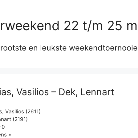
erweekend 22 t/m 25 m
rootste en leukste weekendtoernooi
as, Vasilios – Dek, Lennart
, Vasilios (2611)
nart (2191)
-0
Klikken
ns »