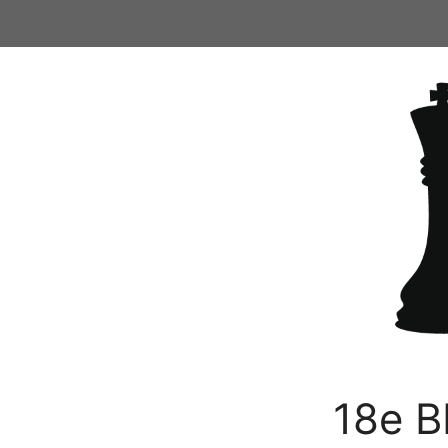
Ga
naar
de
inhoud
18e B