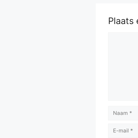
Plaats 
Reactie
Naam
E-
mail