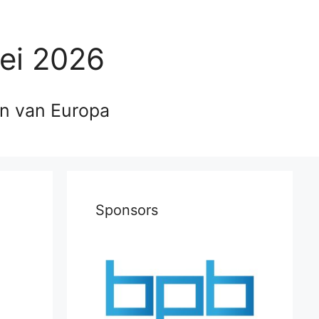
ei 2026
en van Europa
Sponsors