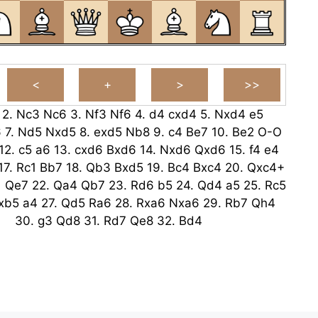
2.
Nc3
Nc6
3.
Nf3
Nf6
4.
d4
cxd4
5.
Nxd4
e5
6
7.
Nd5
Nxd5
8.
exd5
Nb8
9.
c4
Be7
10.
Be2
O-O
12.
c5
a6
13.
cxd6
Bxd6
14.
Nxd6
Qxd6
15.
f4
e4
17.
Rc1
Bb7
18.
Qb3
Bxd5
19.
Bc4
Bxc4
20.
Qxc4+
1
Qe7
22.
Qa4
Qb7
23.
Rd6
b5
24.
Qd4
a5
25.
Rc5
xb5
a4
27.
Qd5
Ra6
28.
Rxa6
Nxa6
29.
Rb7
Qh4
30.
g3
Qd8
31.
Rd7
Qe8
32.
Bd4