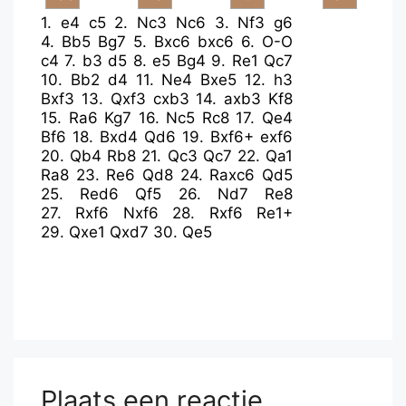
1.
e4
c5
2.
Nc3
Nc6
3.
Nf3
g6
4.
Bb5
Bg7
5.
Bxc6
bxc6
6.
O-O
c4
7.
b3
d5
8.
e5
Bg4
9.
Re1
Qc7
10.
Bb2
d4
11.
Ne4
Bxe5
12.
h3
Bxf3
13.
Qxf3
cxb3
14.
axb3
Kf8
15.
Ra6
Kg7
16.
Nc5
Rc8
17.
Qe4
Bf6
18.
Bxd4
Qd6
19.
Bxf6+
exf6
20.
Qb4
Rb8
21.
Qc3
Qc7
22.
Qa1
Ra8
23.
Re6
Qd8
24.
Raxc6
Qd5
25.
Red6
Qf5
26.
Nd7
Re8
27.
Rxf6
Nxf6
28.
Rxf6
Re1+
29.
Qxe1
Qxd7
30.
Qe5
Plaats een reactie