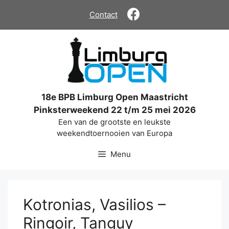
Ga
Contact
naar
de
inhoud
18e BPB Limburg Open Maastricht
Pinksterweekend 22 t/m 25 mei 2026
Een van de grootste en leukste
weekendtoernooien van Europa
Menu
Kotronias, Vasilios –
Ringoir, Tanguy