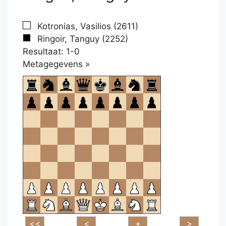
Kotronias, Vasilios (2611)
Ringoir, Tanguy (2252)
Resultaat: 1-0
Klikken
Metagegevens »
om
te
openen.