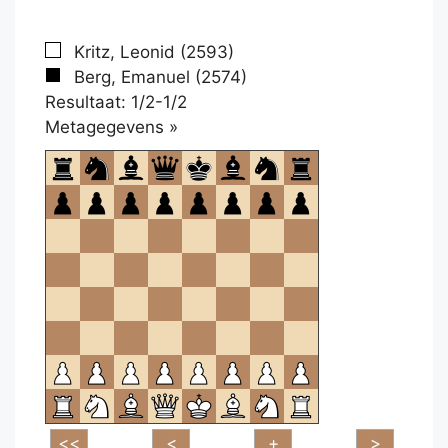
Kritz, Leonid (2593)
Berg, Emanuel (2574)
Resultaat: 1/2-1/2
Klikken
Metagegevens »
om
te
openen.