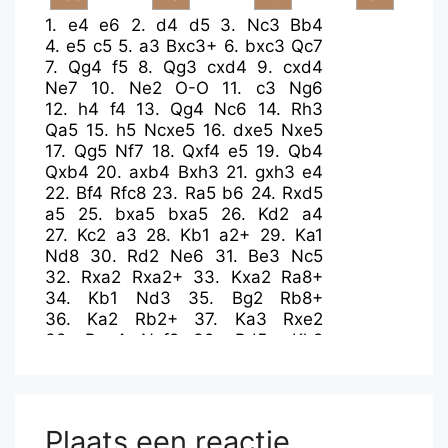
1.
e4
e6
2.
d4
d5
3.
Nc3
Bb4
4.
e5
c5
5.
a3
Bxc3+
6.
bxc3
Qc7
7.
Qg4
f5
8.
Qg3
cxd4
9.
cxd4
Ne7
10.
Ne2
O-O
11.
c3
Ng6
12.
h4
f4
13.
Qg4
Nc6
14.
Rh3
Qa5
15.
h5
Ncxe5
16.
dxe5
Nxe5
17.
Qg5
Nf7
18.
Qxf4
e5
19.
Qb4
Qxb4
20.
axb4
Bxh3
21.
gxh3
e4
22.
Bf4
Rfc8
23.
Ra5
b6
24.
Rxd5
a5
25.
bxa5
bxa5
26.
Kd2
a4
27.
Kc2
a3
28.
Kb1
a2+
29.
Ka1
Nd8
30.
Rd2
Ne6
31.
Be3
Nc5
32.
Rxa2
Rxa2+
33.
Kxa2
Ra8+
34.
Kb1
Nd3
35.
Bg2
Rb8+
36.
Ka2
Rb2+
37.
Ka3
Rxe2
38.
Bxe4
Nxf2
39.
Bd5+
Kh8
40.
Bd4
h6
41.
Bf3
Re8
42.
Bxf2
Rf8
43.
Bg4
Rxf2
44.
Kb4
Kg8
45.
Kc5
Kf7
46.
c4
Ke7
47.
Kc6
Kd8
48.
c5
Rf6+
49.
Kb7
Rf7+
Plaats een reactie
50.
Kb6
Rf1
51.
Kc6
Rf6+
52.
Kb7