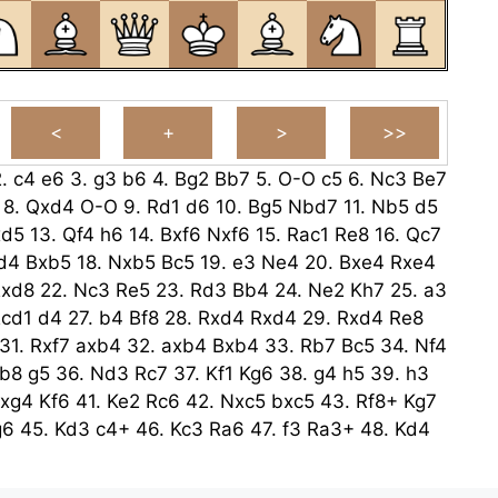
2.
c4
e6
3.
g3
b6
4.
Bg2
Bb7
5.
O-O
c5
6.
Nc3
Be7
8.
Qxd4
O-O
9.
Rd1
d6
10.
Bg5
Nbd7
11.
Nb5
d5
xd5
13.
Qf4
h6
14.
Bxf6
Nxf6
15.
Rac1
Re8
16.
Qc7
d4
Bxb5
18.
Nxb5
Bc5
19.
e3
Ne4
20.
Bxe4
Rxe4
Rxd8
22.
Nc3
Re5
23.
Rd3
Bb4
24.
Ne2
Kh7
25.
a3
cd1
d4
27.
b4
Bf8
28.
Rxd4
Rxd4
29.
Rxd4
Re8
31.
Rxf7
axb4
32.
axb4
Bxb4
33.
Rb7
Bc5
34.
Nf4
b8
g5
36.
Nd3
Rc7
37.
Kf1
Kg6
38.
g4
h5
39.
h3
xg4
Kf6
41.
Ke2
Rc6
42.
Nxc5
bxc5
43.
Rf8+
Kg7
g6
45.
Kd3
c4+
46.
Kc3
Ra6
47.
f3
Ra3+
48.
Kd4
.
Ke4
Rd8
50.
Rc5
Re8+
51.
Kd4
Rf8
52.
Rf5
Rc8
e8
54.
e4
Rc8
55.
Rd5
Rf8
56.
Rd6+
Kg7
57.
Kxc4