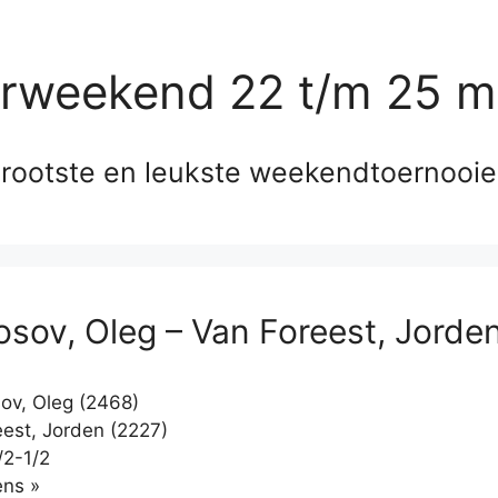
erweekend 22 t/m 25 m
rootste en leukste weekendtoernooi
osov, Oleg – Van Foreest, Jorde
ov, Oleg (2468)
est, Jorden (2227)
/2-1/2
Klikken
ns »