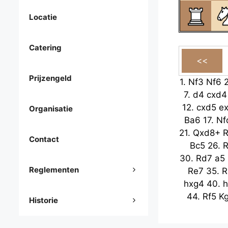
Locatie
Catering
Prijzengeld
1.
Nf3
Nf6
7.
d4
cxd4
12.
cxd5
e
Organisatie
Ba6
17.
Nf
21.
Qxd8+
Contact
Bc5
26.
R
30.
Rd7
a5
Reglementen
Re7
35.
R
hxg4
40.
h
44.
Rf5
K
Historie
Rd3+
49
53.
Kc3
R