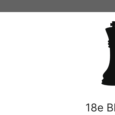
Ga
naar
de
inhoud
18e B