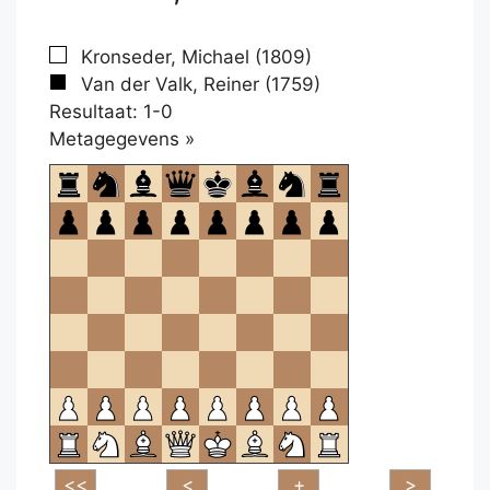
Kronseder, Michael (1809)
Van der Valk, Reiner (1759)
Resultaat: 1-0
Klikken
Metagegevens »
om
te
openen.