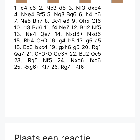
1.
e4
c6
2.
Nc3
d5
3.
Nf3
dxe4
4.
Nxe4
Bf5
5.
Ng3
Bg6
6.
h4
h6
7.
Ne5
Bh7
8.
Bc4
e6
9.
Qh5
Qf6
10.
d3
Bd6
11.
f4
Ne7
12.
Bd2
Nf5
13.
Ne4
Qe7
14.
Nxd6+
Nxd6
15.
Bb4
O-O
16.
g4
b5
17.
g5
a5
18.
Bc3
bxc4
19.
gxh6
g6
20.
Rg1
Qa7
21.
O-O-O
Qe3+
22.
Bd2
Qc5
23.
Rg5
Nf5
24.
Nxg6
fxg6
25.
Rxg6+
Kf7
26.
Rg7+
Kf6
Plaats een reactie